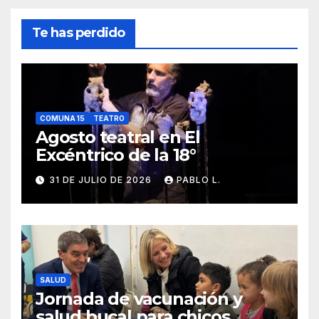
Te has perdido
COMUNA 15
TEATRO
Agosto teatral en El
Excéntrico de la 18°
31 DE JULIO DE 2026
PABLO L.
SALUD
Jornada de vacunación y
salud bucal para chicos