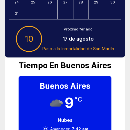
24
25
26
27
28
29
30
31
Próximo feriado
10
17 de agosto
Paso a la Inmortalidad de San Martín
Tiempo En Buenos Aires
Buenos Aires
9
°C
Nubes
Amanecer:
7:42 am