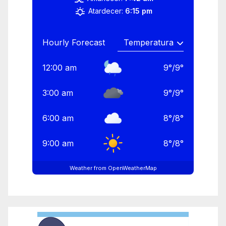
Atardecer:
6:15 pm
Hourly Forecast
12:00 am
9
°
/
9
°
3:00 am
9
°
/
9
°
6:00 am
8
°
/
8
°
9:00 am
8
°
/
8
°
Weather from OpenWeatherMap