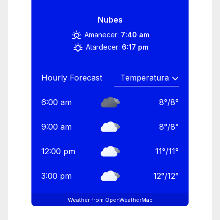
Nubes
Amanecer:
7:40 am
Atardecer:
6:17 pm
Hourly Forecast
6:00 am
8
°
/
8
°
9:00 am
8
°
/
8
°
12:00 pm
11
°
/
11
°
3:00 pm
12
°
/
12
°
Weather from OpenWeatherMap