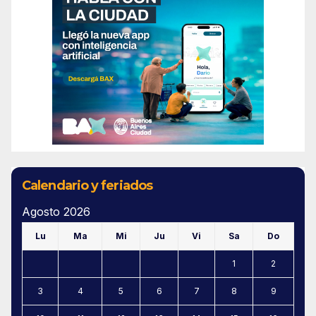
Calendario y feriados
Agosto 2026
Lu
Ma
Mi
Ju
Vi
Sa
Do
1
2
3
4
5
6
7
8
9