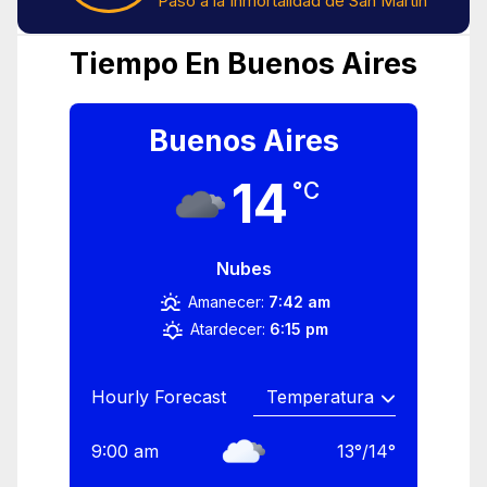
Paso a la Inmortalidad de San Martín
Tiempo En Buenos Aires
Buenos Aires
14
°C
Nubes
Amanecer:
7:42 am
Atardecer:
6:15 pm
Hourly Forecast
9:00 am
13
°
/
14
°