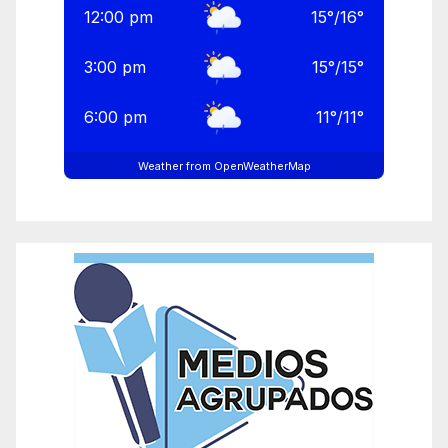
12:00 pm
15
°
/
16
°
3:00 pm
15
°
/
15
°
6:00 pm
11
°
/
11
°
Weather from OpenWeatherMap