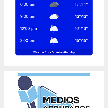
6:00 am
13
°
/
14
°
9:00 am
13
°
/
13
°
12:00 pm
16
°
/
16
°
3:00 pm
15
°
/
15
°
Weather from OpenWeatherMap