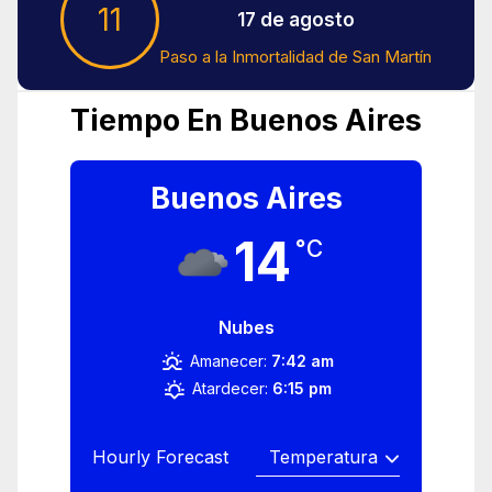
11
17 de agosto
Paso a la Inmortalidad de San Martín
Tiempo En Buenos Aires
Buenos Aires
14
°C
Nubes
Amanecer:
7:42 am
Atardecer:
6:15 pm
Hourly Forecast