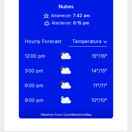
Nubes
Amanecer:
7:42 am
Atardecer:
6:15 pm
Hourly Forecast
12:00 pm
15
°
/
16
°
3:00 pm
14
°
/
15
°
6:00 pm
11
°
/
11
°
9:00 pm
10
°
/
10
°
Weather from OpenWeatherMap