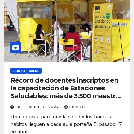
CIUDAD
SALUD
Récord de docentes inscriptos en
la capacitación de Estaciones
Saludables: más de 3.500 maestros
se suman a la promoción del
18 DE ABRIL DE 2024
PABLO L.
bienestar escolar
Una apuesta para que la salud y los buenos
hábitos lleguen a cada aula porteña El pasado 17
de abril,…