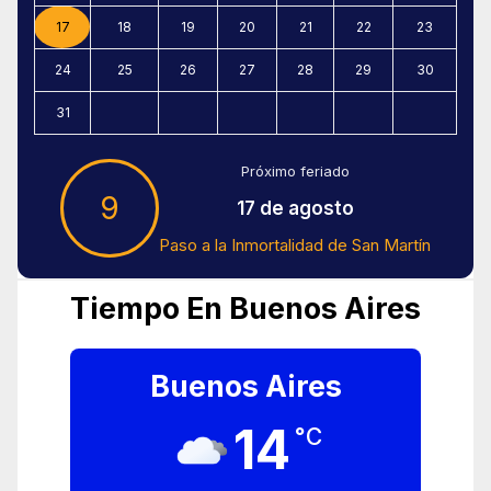
17
18
19
20
21
22
23
24
25
26
27
28
29
30
31
Próximo feriado
9
17 de agosto
Paso a la Inmortalidad de San Martín
Tiempo En Buenos Aires
Buenos Aires
14
°C