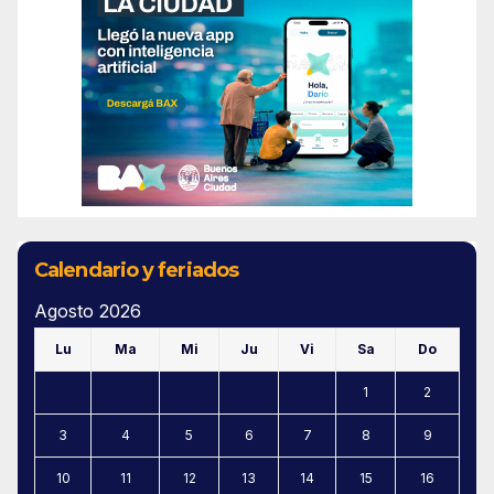
Calendario y feriados
Agosto 2026
Lu
Ma
Mi
Ju
Vi
Sa
Do
1
2
3
4
5
6
7
8
9
10
11
12
13
14
15
16