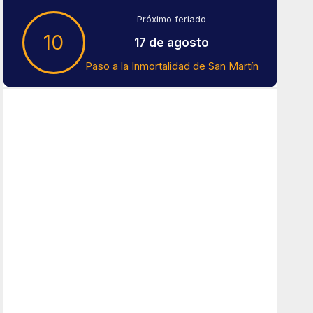
Próximo feriado
10
17 de agosto
Paso a la Inmortalidad de San Martín
Tiempo en Buenos Aires
Buenos Aires
4
°C
cielo claro
Amanecer:
7:41 am
Atardecer:
6:16 pm
Hourly Forecast