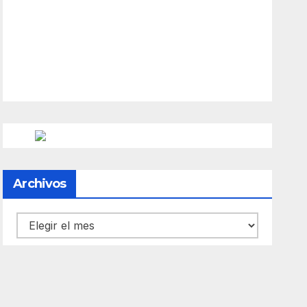
12
°
/
12
°
°C
0 mm
0%
9 mph
55%
1009 mb
0 mm/h
Weather from OpenWeatherMap
Archivos
Archivos