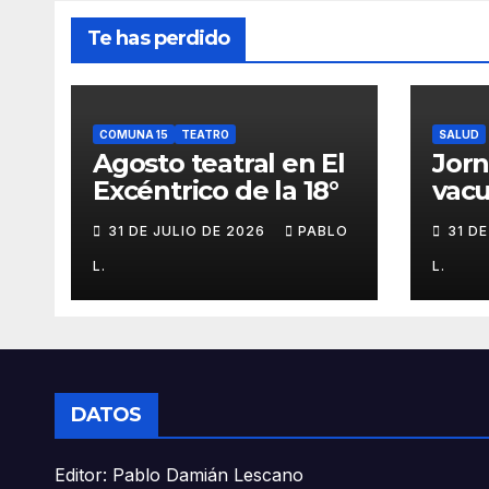
Te has perdido
COMUNA 15
TEATRO
SALUD
Agosto teatral en El
Jor
Excéntrico de la 18°
vacu
buca
31 DE JULIO DE 2026
PABLO
31 D
L.
L.
DATOS
Editor: Pablo Damián Lescano