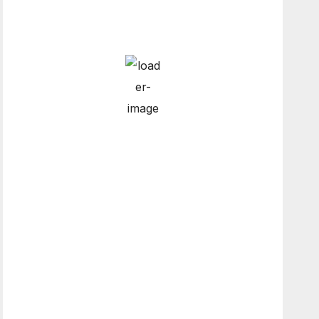
9:00 am
5
°
/
7
°
°C
0 mm
0%
10 mph
86%
1013
mb
0 mm/h
12:00 pm
8
°
/
10
°
°C
0 mm
0%
10 mph
67%
1014 mb
0 mm/h
3:00 pm
14
°
/
14
°
°C
0 mm
0%
9 mph
49%
1011 mb
0 mm/h
6:00 pm