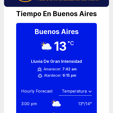
Tiempo En Buenos Aires
Buenos Aires
13
°C
Lluvia De Gran Intensidad
Amanecer:
7:42 am
Atardecer:
6:15 pm
Hourly Forecast
3:00 pm
13
°
/
14
°