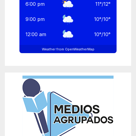
6:00 pm
11
°
/
12
°
9:00 pm
10
°
/
10
°
12:00 am
10
°
/
10
°
Weather from OpenWeatherMap