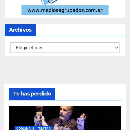
Archivos
Archivos
Te has perdido
COMUNA 15
TEATRO