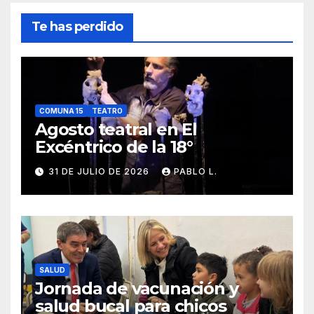
Te has perdido
COMUNA 15
TEATRO
Agosto teatral en El
Excéntrico de la 18°
31 DE JULIO DE 2026
PABLO L.
SALUD
Jornada de vacunación y
salud bucal para chicos