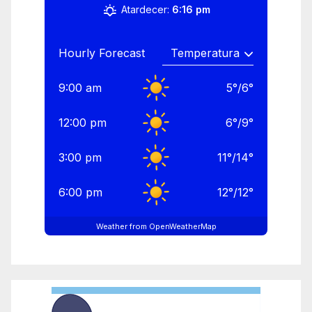
Atardecer:
6:16 pm
Hourly Forecast
9:00 am
5
°
/
6
°
12:00 pm
6
°
/
9
°
3:00 pm
11
°
/
14
°
6:00 pm
12
°
/
12
°
Weather from OpenWeatherMap