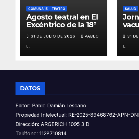
COMUNA 15
TEATRO
SALUD
Agosto teatral en El
Jor
Excéntrico de la 18°
vacu
buca
31 DE JULIO DE 2026
PABLO
31 D
L.
L.
DATOS
Editor: Pablo Damián Lescano
Propiedad Intelectual: RE-2025-89468762-APN-
Dirección: ARGERICH 1095 3 D
Teléfono: 1128710814