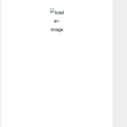
Hourly Forecast
3:00 pm
12
°
/
13
°
6:00 pm
12
°
/
12
°
9:00 pm
12
°
/
12
°
12:00 am
12
°
/
12
°
Weather from OpenWeatherMap