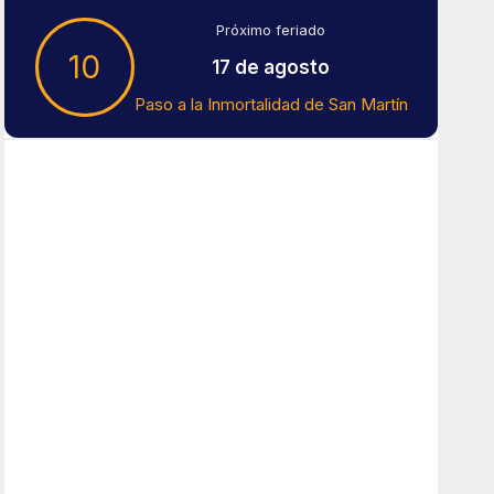
Próximo feriado
10
17 de agosto
Paso a la Inmortalidad de San Martín
Tiempo En Buenos Aires
Buenos Aires
12
°C
Cielo Claro
Amanecer:
7:41 am
Atardecer:
6:16 pm