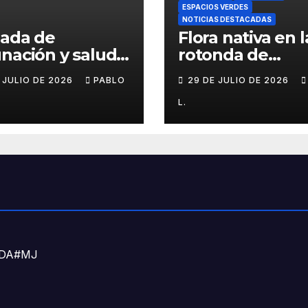
ESPACIOS VERDES
NOTICIAS DESTACADAS
nada de
Flora nativa en l
nación y salud
rotonda de
l para chicos
Agronomía
E JULIO DE 2026
PABLO
29 DE JULIO DE 2026
L.
DNDA#MJ