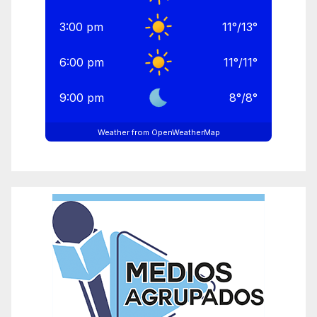
3:00 pm
11
°
/
13
°
6:00 pm
11
°
/
11
°
9:00 pm
8
°
/
8
°
Weather from OpenWeatherMap