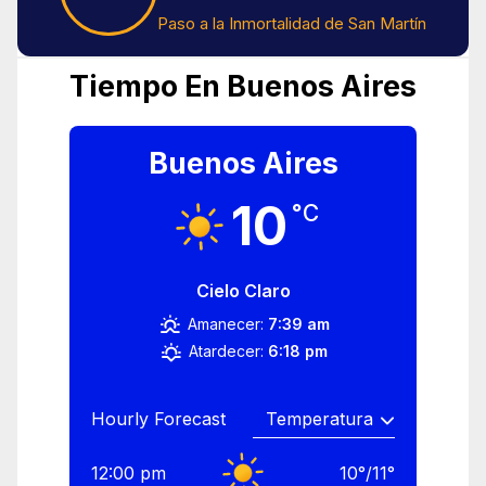
Paso a la Inmortalidad de San Martín
Tiempo En Buenos Aires
Buenos Aires
10
°C
Cielo Claro
Amanecer:
7:39 am
Atardecer:
6:18 pm
Hourly Forecast
12:00 pm
10
°
/
11
°