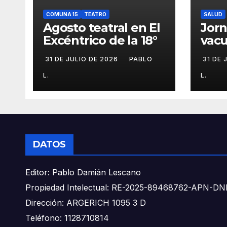
COMUNA 15
TEATRO
SALUD
Agosto teatral en El
Jor
Excéntrico de la 18°
vacu
buca
31 DE JULIO DE 2026
PABLO
31 DE 
L.
L.
DATOS
Editor: Pablo Damián Lescano
Propiedad Intelectual: RE-2025-89468762-APN-
Dirección: ARGERICH 1095 3 D
Teléfono: 1128710814