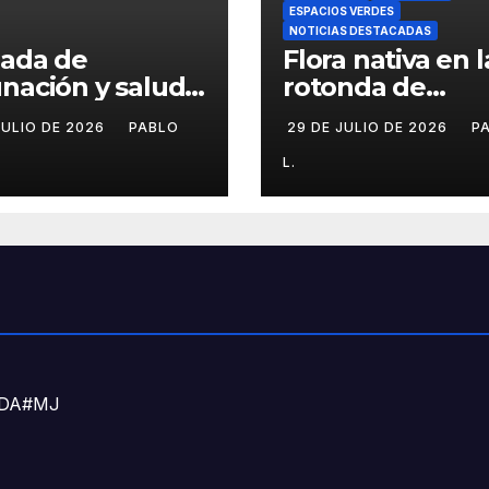
ESPACIOS VERDES
NOTICIAS DESTACADAS
nada de
Flora nativa en l
nación y salud
rotonda de
l para chicos
Agronomía
JULIO DE 2026
PABLO
29 DE JULIO DE 2026
P
L.
DNDA#MJ