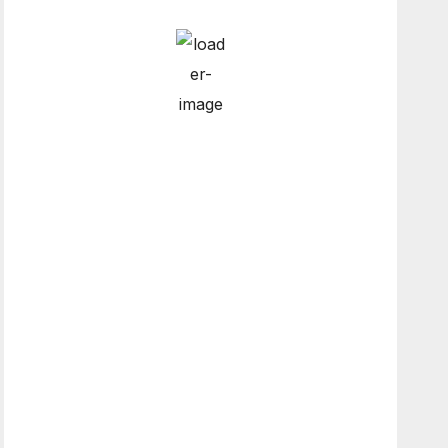
Hourly Forecast
12:00 am
9
°
/
9
°
3:00 am
9
°
/
9
°
6:00 am
8
°
/
8
°
9:00 am
8
°
/
8
°
Weather from OpenWeatherMap