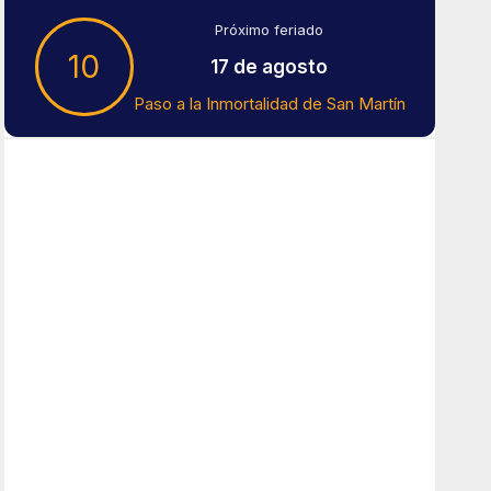
Próximo feriado
10
17 de agosto
Paso a la Inmortalidad de San Martín
Tiempo En Buenos Aires
Buenos Aires
9
°C
Nubes
Amanecer:
7:42 am
Atardecer:
6:15 pm