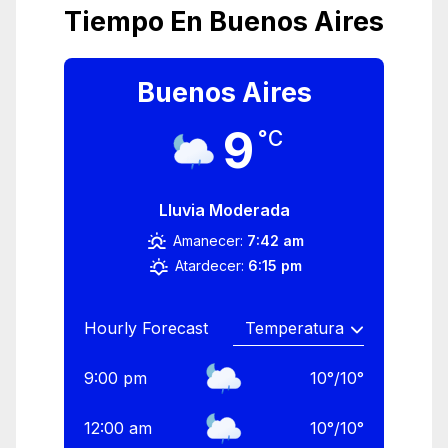
Tiempo En Buenos Aires
Buenos Aires
9
°C
Lluvia Moderada
Amanecer:
7:42 am
Atardecer:
6:15 pm
Hourly Forecast
9:00 pm
10
°
/
10
°
12:00 am
10
°
/
10
°