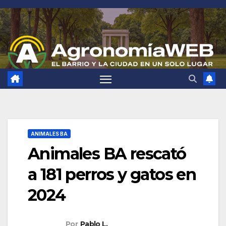
Saltar
al
contenido
ANIMALES BA
Animales BA rescató
a 181 perros y gatos en
2024
Por
Pablo L.