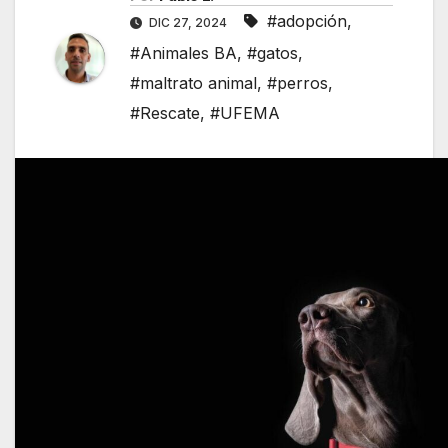
#adopción
,
DIC 27, 2024
#Animales BA
,
#gatos
,
#maltrato animal
,
#perros
,
#Rescate
,
#UFEMA