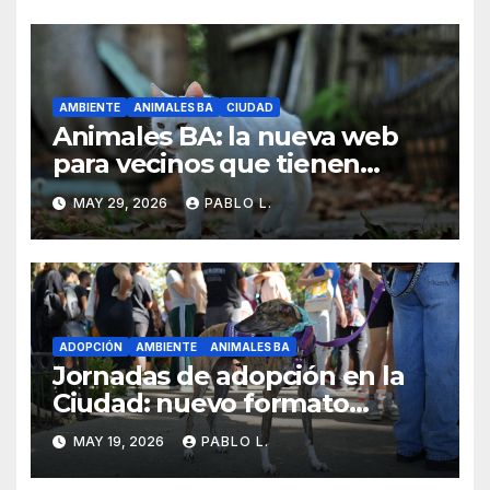
AMBIENTE
ANIMALES BA
CIUDAD
Animales BA: la nueva web
para vecinos que tienen
perros y gatos en la Ciudad
MAY 29, 2026
PABLO L.
ADOPCIÓN
AMBIENTE
ANIMALES BA
Jornadas de adopción en la
Ciudad: nuevo formato
semanal y más presencia en
MAY 19, 2026
PABLO L.
los barrios