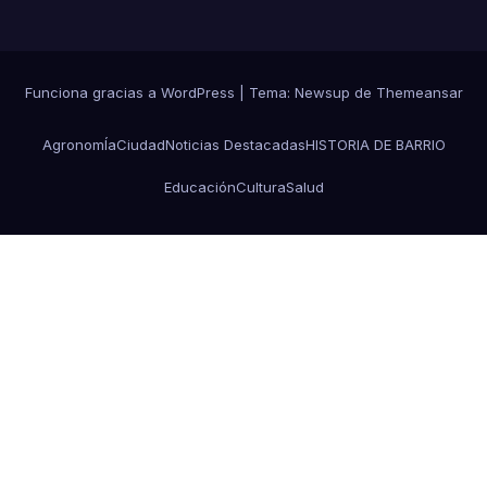
Funciona gracias a WordPress
|
Tema: Newsup de
Themeansar
AgronomÍa
Ciudad
Noticias Destacadas
HISTORIA DE BARRIO
Educación
Cultura
Salud