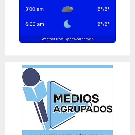
3:00 am
8
°
/
8
°
6:00 am
8
°
/
8
°
Weather from OpenWeatherMap