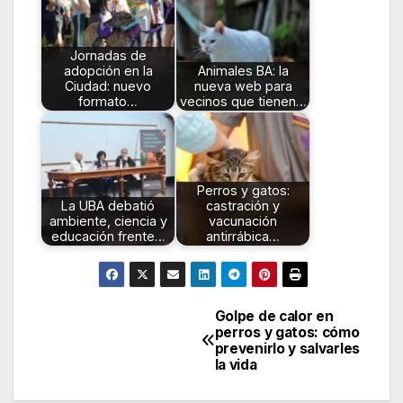
Jornadas de
adopción en la
Animales BA: la
Ciudad: nuevo
nueva web para
formato…
vecinos que tienen…
Perros y gatos:
La UBA debatió
castración y
ambiente, ciencia y
vacunación
educación frente…
antirrábica…
Golpe de calor en
Navegación
perros y gatos: cómo
prevenirlo y salvarles
de
la vida
entradas