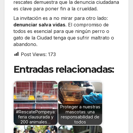
rescates demuestra que la denuncia ciudadana
es clave para poner fin a la crueldad.
La invitación es a no mirar para otro lado:
denunciar salva vidas
. El compromiso de
todos es esencial para que ningún perro o
gato de la Ciudad tenga que sufrir maltrato o
abandono.
Post Views:
173
Entradas relacionadas:
Proteger a nuestras
#RescatePompeya:
mascotas: una
feria clausurada y
responsabilidad de
200 animales…
todos