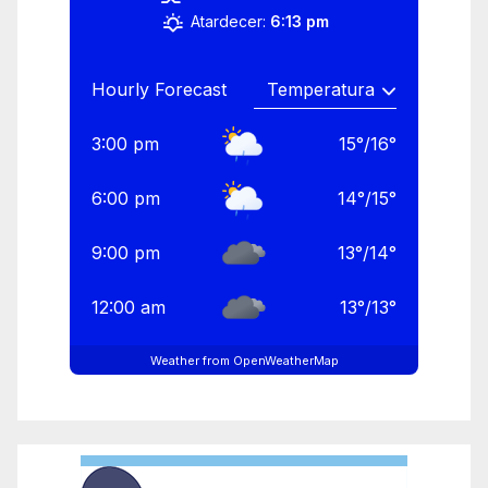
Atardecer:
6:13 pm
Hourly Forecast
3:00 pm
15
°
/
16
°
6:00 pm
14
°
/
15
°
9:00 pm
13
°
/
14
°
12:00 am
13
°
/
13
°
Weather from OpenWeatherMap