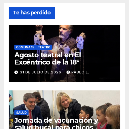
Te has perdido
COMUNA 15
TEATRO
Agosto teatral en El
Excéntrico de la 18°
31 DE JULIO DE 2026
PABLO L.
SALUD
Jornada de vacunación y
salud bucal para chicos