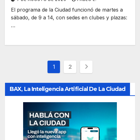
El programa de la Ciudad funcionó de martes a
sábado, de 9 a 14, con sedes en clubes y plazas:
…
Paginación
1
2
de
BAX, La Inteligencia Artificial De La Ciudad
entradas