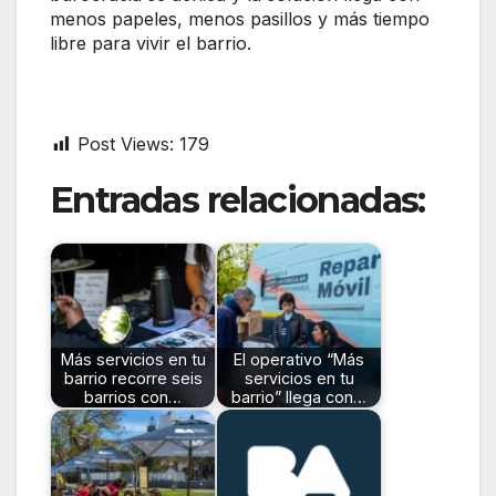
menos papeles, menos pasillos y más tiempo
libre para vivir el barrio.
Post Views:
179
Entradas relacionadas:
Más servicios en tu
El operativo “Más
barrio recorre seis
servicios en tu
barrios con…
barrio” llega con…