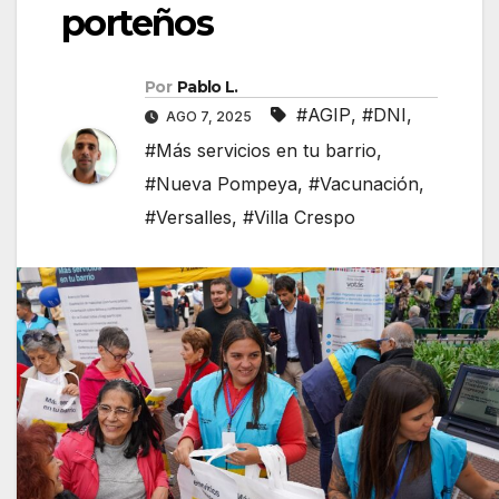
porteños
Por
Pablo L.
#AGIP
,
#DNI
,
AGO 7, 2025
#Más servicios en tu barrio
,
#Nueva Pompeya
,
#Vacunación
,
#Versalles
,
#Villa Crespo