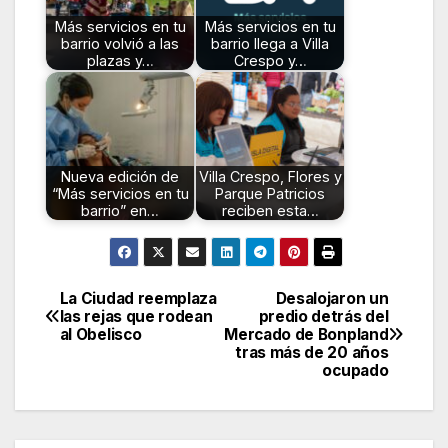
Más servicios en tu
Más servicios en tu
barrio volvió a las
barrio llega a Villa
plazas y…
Crespo y…
Nueva edición de
Villa Crespo, Flores y
“Más servicios en tu
Parque Patricios
barrio” en…
reciben esta…
La Ciudad reemplaza
Desalojaron un
Navegación
las rejas que rodean
predio detrás del
al Obelisco
Mercado de Bonpland
de
tras más de 20 años
ocupado
entradas