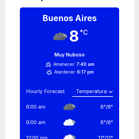
Buenos Aires
8
°C
Muy Nuboso
Amanecer:
7:40 am
Atardecer:
6:17 pm
Hourly Forecast
6:00 am
8
°
/
8
°
9:00 am
8
°
/
8
°
12:00 pm
11
°
/
11
°