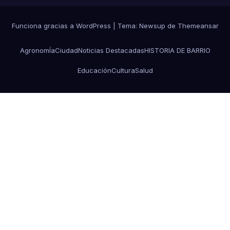
Funciona gracias a WordPress
|
Tema: Newsup de
Themeansar
AgronomÍa
Ciudad
Noticias Destacadas
HISTORIA DE BARRIO
Educación
Cultura
Salud