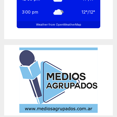
3:00 pm
12
°
/
12
°
Weather from OpenWeatherMap