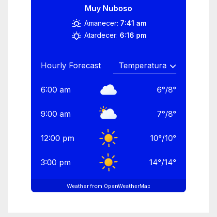
Muy Nuboso
Amanecer:
7:41 am
Atardecer:
6:16 pm
Hourly Forecast
6:00 am
6
°
/
8
°
9:00 am
7
°
/
8
°
12:00 pm
10
°
/
10
°
3:00 pm
14
°
/
14
°
Weather from OpenWeatherMap