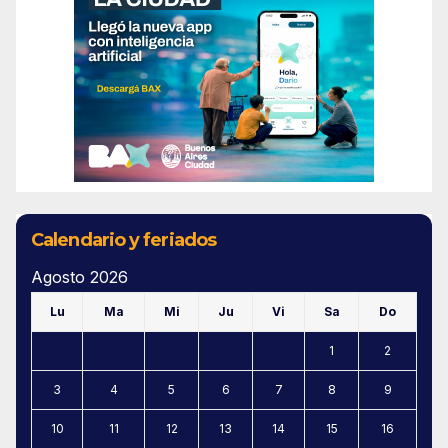
Calendario y feriados
Agosto 2026
Lu
Ma
Mi
Ju
Vi
Sa
Do
1
2
3
4
5
6
7
8
9
10
11
12
13
14
15
16