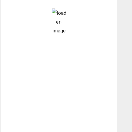
Hourly Forecast
6:00 am
13
°
/
14
°
9:00 am
13
°
/
13
°
12:00 pm
16
°
/
16
°
3:00 pm
15
°
/
15
°
Weather from OpenWeatherMap