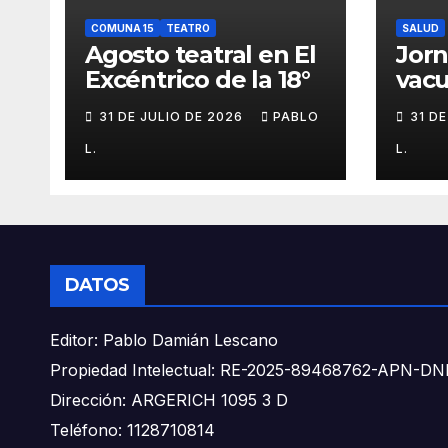
COMUNA 15
TEATRO
SALUD
Agosto teatral en El
Jor
Excéntrico de la 18°
vacu
buca
31 DE JULIO DE 2026
PABLO
31 D
L.
L.
DATOS
Editor: Pablo Damián Lescano
Propiedad Intelectual: RE-2025-89468762-APN-
Dirección: ARGERICH 1095 3 D
Teléfono: 1128710814