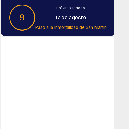
Próximo feriado
9
17 de agosto
Paso a la Inmortalidad de San Martín
Tiempo En Buenos Aires
Buenos Aires
14
°C
Nubes
Amanecer:
7:42 am
Atardecer:
6:15 pm