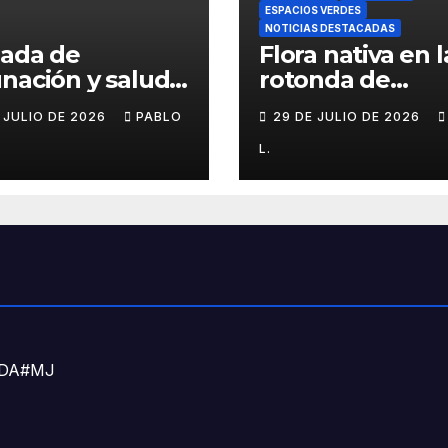
ESPACIOS VERDES
NOTICIAS DESTACADAS
nada de
Flora nativa en l
nación y salud
rotonda de
l para chicos
Agronomía
E JULIO DE 2026
PABLO
29 DE JULIO DE 2026
L.
DNDA#MJ