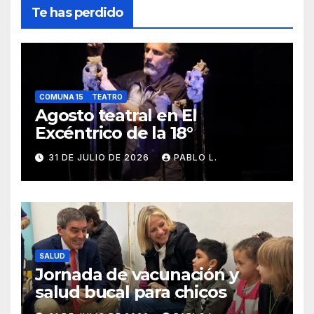
Te has perdido
COMUNA 15
TEATRO
Agosto teatral en El
Excéntrico de la 18°
31 DE JULIO DE 2026
PABLO L.
SALUD
Jornada de vacunación y
salud bucal para chicos