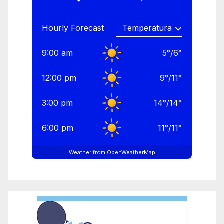
Hourly Forecast
9:00 am
5
°
/
6
°
12:00 pm
9
°
/
11
°
3:00 pm
14
°
/
14
°
6:00 pm
11
°
/
11
°
Weather from OpenWeatherMap