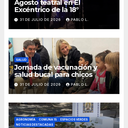
Agosto teatral en El
Excéntrico de la 18°
31 DE JULIO DE 2026
PABLO L.
SALUD
Jornada de vacunación y
salud bucal para chicos
31 DE JULIO DE 2026
PABLO L.
AGRONOMÍA
COMUNA 15
ESPACIOS VERDES
NOTICIAS DESTACADAS