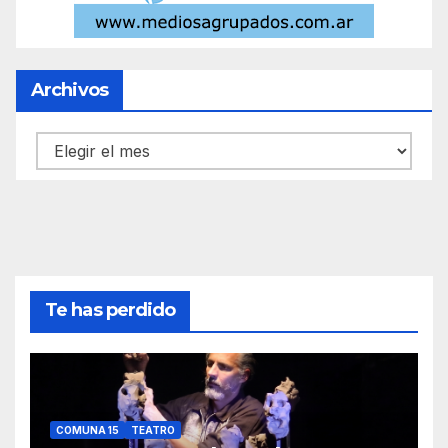
Archivos
Archivos
Te has perdido
COMUNA 15
TEATRO