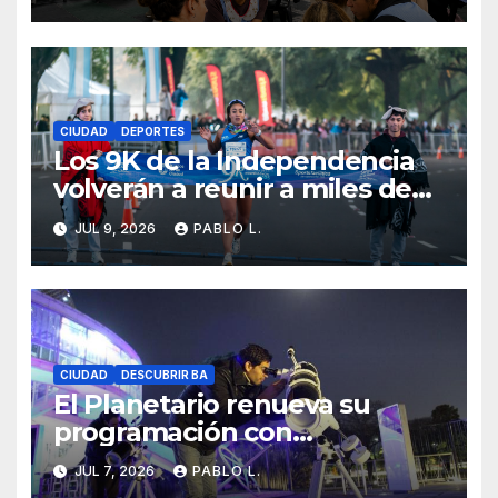
CIUDAD
DEPORTES
Los 9K de la Independencia
volverán a reunir a miles de
corredores con un homenaje
JUL 9, 2026
PABLO L.
especial a la bandera
CIUDAD
DESCUBRIR BA
El Planetario renueva su
programación con
propuestas para disfrutar el
JUL 7, 2026
PABLO L.
espacio durante julio