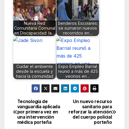
Nueva Red
Senderos Escolares:
Comunitaria Comunal
se sumaron nuevos
en Discapacidad: la…
recorridos en…
Cuidar el ambiente
Expo Empleo Barrial
desde la escuela y
reunió a más de 425
hacia la comunidad
vecinos en…
Tecnología de
Un nuevo recurso
Navegación
vanguardia aplicada
sanitario para
por primera vez en
reforzar la atención
de
una intervención
del cuerpo policial
médica porteña
porteño
entradas