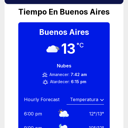
Tiempo En Buenos Aires
Buenos Aires
13
°C
Nubes
Amanecer:
7:42 am
Atardecer:
6:15 pm
Hourly Forecast
6:00 pm
12
°
/
13
°