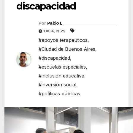
discapacidad
Por
Pablo L.
DIC 4, 2025
#apoyos terapéuticos
,
#Ciudad de Buenos Aires
,
#discapacidad
,
#escuelas especiales
,
#inclusión educativa
,
#inversión social
,
#políticas públicas