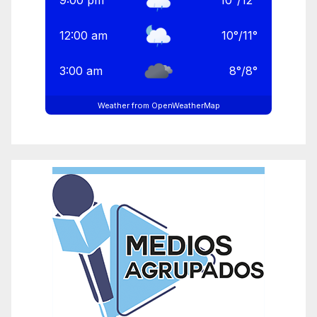
9:00 pm
10
°
/
12
°
12:00 am
10
°
/
11
°
3:00 am
8
°
/
8
°
Weather from OpenWeatherMap