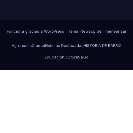
Funciona gracias a WordPress
|
Tema: Newsup de
Themeansar
AgronomÍa
Ciudad
Noticias Destacadas
HISTORIA DE BARRIO
Educación
Cultura
Salud