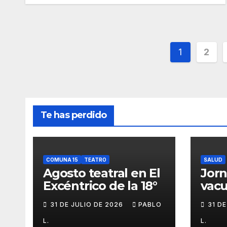
Pagina
1
2
de
entrada
Te has perdido
COMUNA 15
TEATRO
SALUD
Agosto teatral en El
Jor
Excéntrico de la 18°
vacu
buca
31 DE JULIO DE 2026
PABLO
31 D
L.
L.