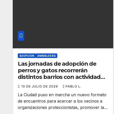
ADOPCIÓN
ANIMALES BA
Las jornadas de adopción de
perros y gatos recorrerán
distintos barrios con actividades
todos los sábados
10 DE JULIO DE 2026
PABLO L.
La Ciudad puso en marcha un nuevo formato
de encuentros para acercar a los vecinos a
organizaciones proteccionistas, promover la…