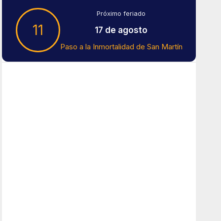
Próximo feriado
11
17 de agosto
Paso a la Inmortalidad de San Martín
Tiempo En Buenos Aires
Buenos Aires
14
°C
Lluvia Ligera
Amanecer:
7:43 am
Atardecer:
6:15 pm