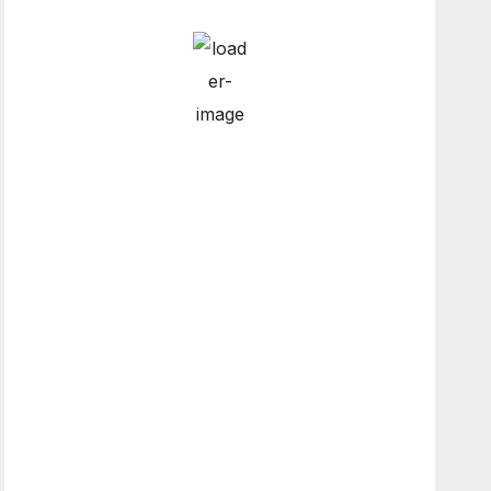
Hourly Forecast
9:00 am
14
°
/
14
°
12:00 pm
14
°
/
14
°
3:00 pm
15
°
/
15
°
6:00 pm
14
°
/
14
°
Weather from OpenWeatherMap