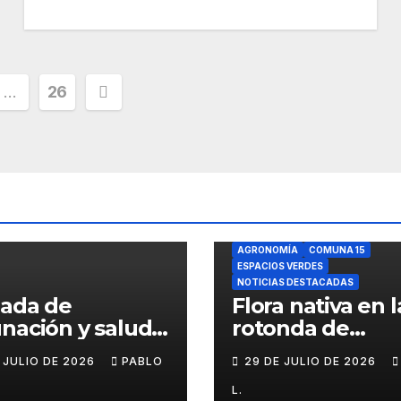
ción
…
26
s
AGRONOMÍA
COMUNA 15
ESPACIOS VERDES
NOTICIAS DESTACADAS
nada de
Flora nativa en l
nación y salud
rotonda de
l para chicos
Agronomía
E JULIO DE 2026
PABLO
29 DE JULIO DE 2026
L.