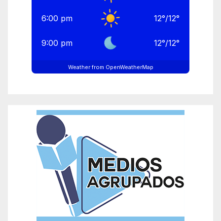
6:00 pm
12
°
/
12
°
9:00 pm
12
°
/
12
°
Weather from OpenWeatherMap