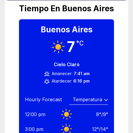
Tiempo En Buenos Aires
Buenos Aires
7
°C
Cielo Claro
Amanecer:
7:41 am
Atardecer:
6:16 pm
Hourly Forecast
12:00 pm
8
°
/
9
°
3:00 pm
12
°
/
14
°