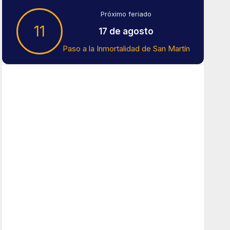
Próximo feriado
11
17 de agosto
Paso a la Inmortalidad de San Martín
Tiempo En Buenos Aires
Buenos Aires
13
°C
Nubes
Amanecer:
7:42 am
Atardecer:
6:15 pm