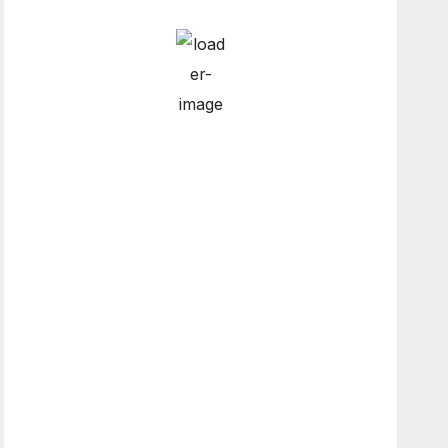
Hourly Forecast
6:00 pm
12
°
/
13
°
9:00 pm
11
°
/
12
°
12:00 am
10
°
/
11
°
3:00 am
8
°
/
8
°
Weather from OpenWeatherMap