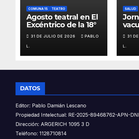
COMUNA 15
TEATRO
SALUD
Agosto teatral en El
Jor
Excéntrico de la 18°
vacu
buca
31 DE JULIO DE 2026
PABLO
31 D
L.
L.
DATOS
Editor: Pablo Damián Lescano
Propiedad Intelectual: RE-2025-89468762-APN-
Dirección: ARGERICH 1095 3 D
Teléfono: 1128710814