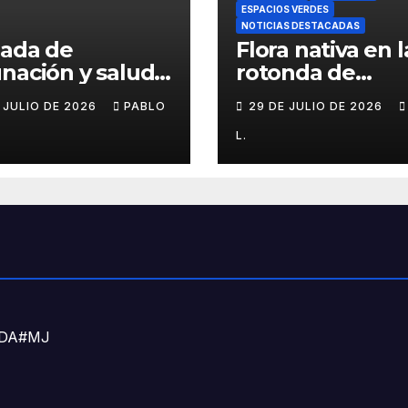
ESPACIOS VERDES
NOTICIAS DESTACADAS
nada de
Flora nativa en l
nación y salud
rotonda de
l para chicos
Agronomía
E JULIO DE 2026
PABLO
29 DE JULIO DE 2026
L.
DNDA#MJ