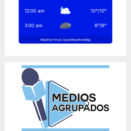
12:00 am
10
°
/
10
°
3:00 am
8
°
/
8
°
Weather from OpenWeatherMap