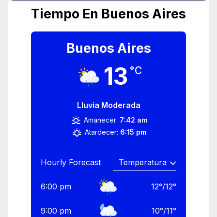
Tiempo En Buenos Aires
Buenos Aires
13
°C
Lluvia Moderada
Amanecer:
7:42 am
Atardecer:
6:15 pm
Hourly Forecast
6:00 pm
12
°
/
12
°
9:00 pm
10
°
/
11
°