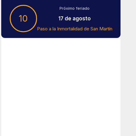
Próximo feriado
10
17 de agosto
Paso a la Inmortalidad de San Martín
Tiempo En Buenos Aires
Buenos Aires
8
°C
Muy Nuboso
Amanecer:
7:41 am
Atardecer:
6:16 pm