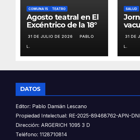
COMUNA 15
TEATRO
SALUD
Agosto teatral en El
Jor
Excéntrico de la 18°
vacu
buca
31 DE JULIO DE 2026
PABLO
31 DE 
L.
L.
DATOS
Editor: Pablo Damián Lescano
Propiedad Intelectual: RE-2025-89468762-APN-
Dirección: ARGERICH 1095 3 D
Teléfono: 1128710814