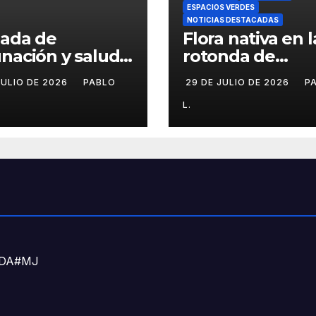
ESPACIOS VERDES
NOTICIAS DESTACADAS
nada de
Flora nativa en l
nación y salud
rotonda de
l para chicos
Agronomía
JULIO DE 2026
PABLO
29 DE JULIO DE 2026
P
L.
DNDA#MJ