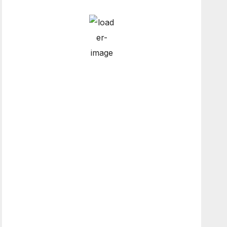
Hourly Forecast
3:00 am
8
°
/
8
°
6:00 am
8
°
/
8
°
9:00 am
8
°
/
8
°
12:00 pm
11
°
/
11
°
Weather from OpenWeatherMap