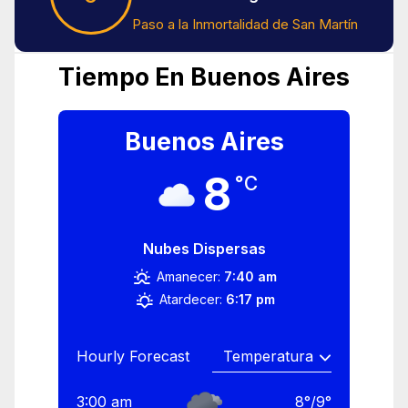
Paso a la Inmortalidad de San Martín
Tiempo En Buenos Aires
Buenos Aires
8
°C
Nubes Dispersas
Amanecer:
7:40 am
Atardecer:
6:17 pm
Hourly Forecast
3:00 am
8
°
/
9
°