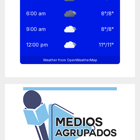
6:00 am
8
°
/
8
°
9:00 am
8
°
/
8
°
12:00 pm
11
°
/
11
°
Weather from OpenWeatherMap