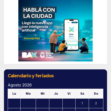
Calendario y feriados
Agosto 2026
Lu
Ma
Mi
Ju
Vi
Sa
Do
1
2