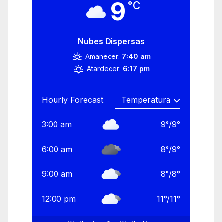
9
°C
Nubes Dispersas
Amanecer:
7:40 am
Atardecer:
6:17 pm
Hourly Forecast
3:00 am
9
°
/
9
°
6:00 am
8
°
/
9
°
9:00 am
8
°
/
8
°
12:00 pm
11
°
/
11
°