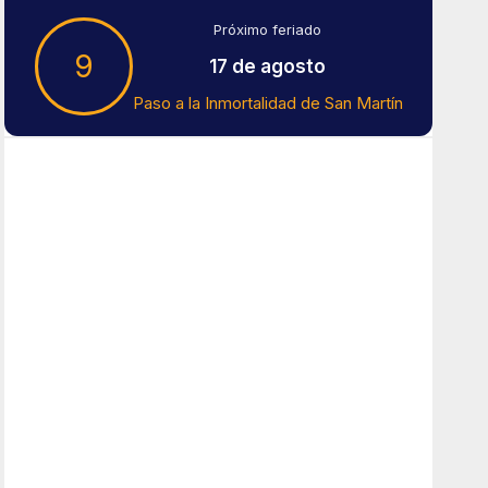
Próximo feriado
9
17 de agosto
Paso a la Inmortalidad de San Martín
Tiempo En Buenos Aires
Buenos Aires
9
°C
Algo De Nubes
Amanecer:
7:40 am
Atardecer:
6:17 pm