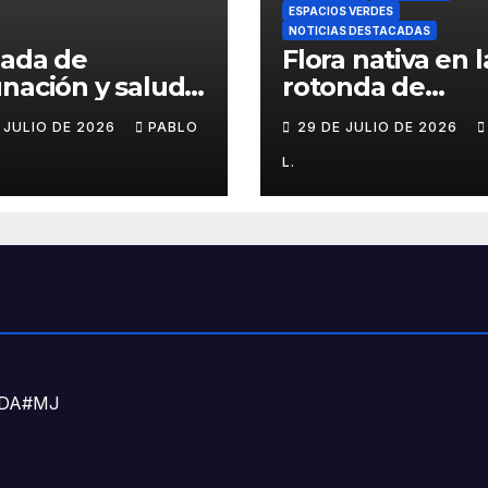
ESPACIOS VERDES
NOTICIAS DESTACADAS
nada de
Flora nativa en l
nación y salud
rotonda de
l para chicos
Agronomía
E JULIO DE 2026
PABLO
29 DE JULIO DE 2026
L.
DNDA#MJ