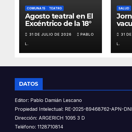
COMUNA 15
TEATRO
SALUD
Agosto teatral en El
Jor
Excéntrico de la 18°
vacu
buca
31 DE JULIO DE 2026
PABLO
31 D
L.
L.
DATOS
Editor: Pablo Damián Lescano
Propiedad Intelectual: RE-2025-89468762-APN-
Dirección: ARGERICH 1095 3 D
Teléfono: 1128710814