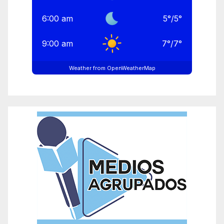
6:00 am
5
°
/
5
°
9:00 am
7
°
/
7
°
Weather from OpenWeatherMap