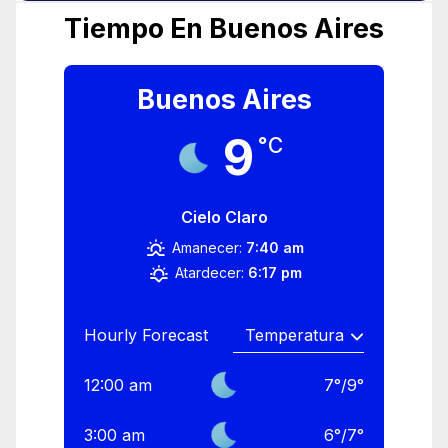
Tiempo En Buenos Aires
Buenos Aires
9
°C
Cielo Claro
Amanecer:
7:40 am
Atardecer:
6:17 pm
Hourly Forecast
12:00 am
7
°
/
9
°
3:00 am
6
°
/
7
°