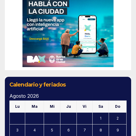
Calendario y feriados
Agosto 2026
Lu
Ma
Mi
Ju
Vi
Sa
Do
1
2
3
4
5
6
7
8
9