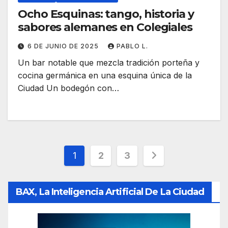
Ocho Esquinas: tango, historia y
sabores alemanes en Colegiales
6 DE JUNIO DE 2025
PABLO L.
Un bar notable que mezcla tradición porteña y
cocina germánica en una esquina única de la
Ciudad Un bodegón con…
Paginación
1
2
3
de
BAX, La Inteligencia Artificial De La Ciudad
entradas