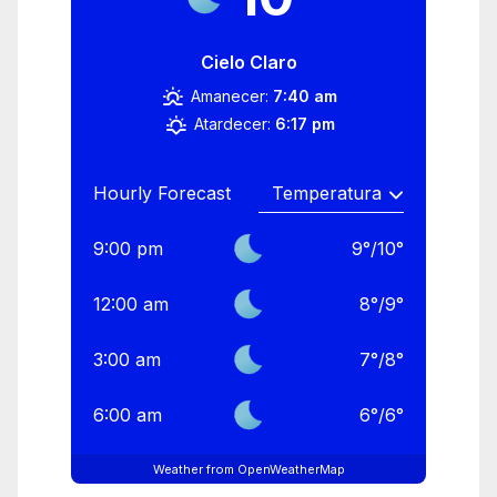
Cielo Claro
Amanecer:
7:40 am
Atardecer:
6:17 pm
Hourly Forecast
9:00 pm
9
°
/
10
°
12:00 am
8
°
/
9
°
3:00 am
7
°
/
8
°
6:00 am
6
°
/
6
°
Weather from OpenWeatherMap