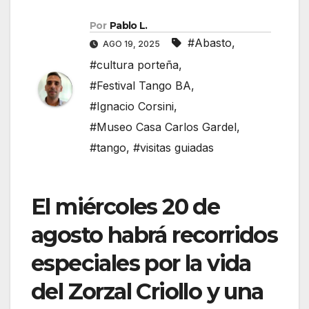
Por
Pablo L.
#Abasto
,
AGO 19, 2025
#cultura porteña
,
#Festival Tango BA
,
#Ignacio Corsini
,
#Museo Casa Carlos Gardel
,
#tango
,
#visitas guiadas
El miércoles 20 de
agosto habrá recorridos
especiales por la vida
del Zorzal Criollo y una