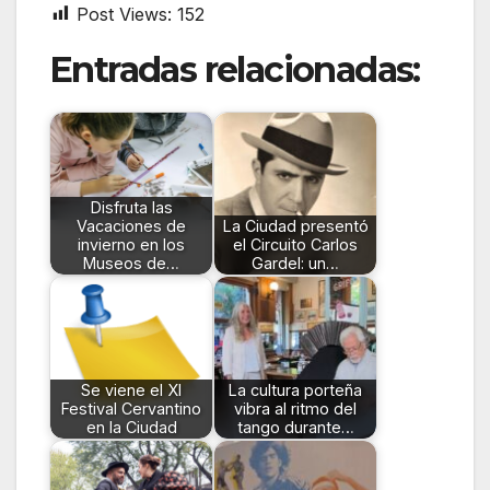
Post Views:
152
Entradas relacionadas:
Disfruta las
Vacaciones de
La Ciudad presentó
invierno en los
el Circuito Carlos
Museos de…
Gardel: un…
Se viene el XI
La cultura porteña
Festival Cervantino
vibra al ritmo del
en la Ciudad
tango durante…