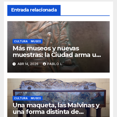
Entrada relacionada
CULTURA
MUSEO
Más museos y nuevas
muestras: la Ciudad arma una
agenda cultural fuerte para
ABR 14, 2026
PABLO L.
2026
CULTURA
MUSEO
Una maqueta, las Malvinas y
una forma distinta de