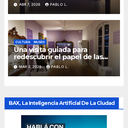
entender el mapa argentino
ABR 7, 2026
PABLO L.
CULTURA
MUSEO
Una visita guiada para
redescubrir el papel de las
mujeres en la historia
MAR 3, 2026
PABLO L.
argentina
BAX, La Inteligencia Artificial De La Ciudad