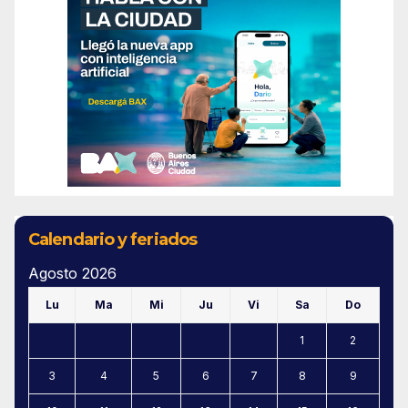
Calendario y feriados
Agosto 2026
Lu
Ma
Mi
Ju
Vi
Sa
Do
1
2
3
4
5
6
7
8
9