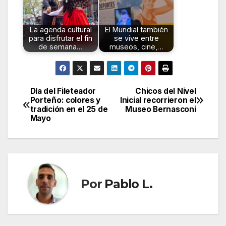
La agenda cultural
El Mundial también
para disfrutar el fin
se vive entre
de semana…
museos, cine,…
Día del Fileteador
Chicos del Nivel
Navegación
Porteño: colores y
Inicial recorrieron el
tradición en el 25 de
Museo Bernasconi
de
Mayo
entradas
Por
Pablo L.