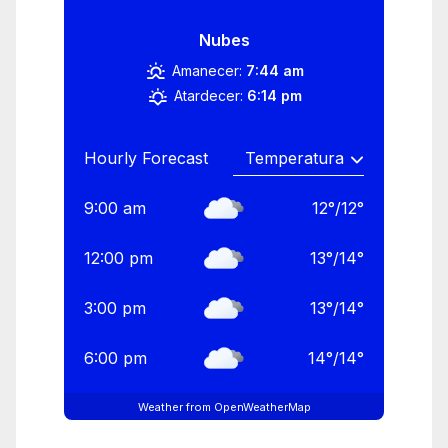
Nubes
Amanecer:
7:44 am
Atardecer:
6:14 pm
Hourly Forecast
9:00 am
12
°
/
12
°
12:00 pm
13
°
/
14
°
3:00 pm
13
°
/
14
°
6:00 pm
14
°
/
14
°
Weather from OpenWeatherMap