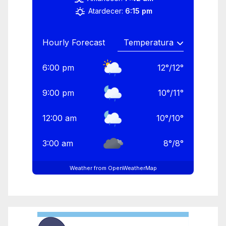
Atardecer:
6:15 pm
Hourly Forecast
6:00 pm
12
°
/
12
°
9:00 pm
10
°
/
11
°
12:00 am
10
°
/
10
°
3:00 am
8
°
/
8
°
Weather from OpenWeatherMap