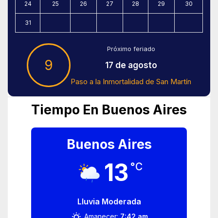
24
25
26
27
28
29
30
31
Próximo feriado
9
17 de agosto
Paso a la Inmortalidad de San Martín
Tiempo En Buenos Aires
Buenos Aires
13
°C
Lluvia Moderada
Amanecer:
7:42 am