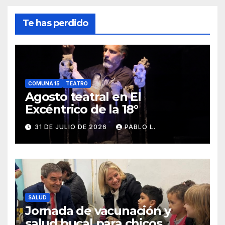
Te has perdido
COMUNA 15
TEATRO
Agosto teatral en El
Excéntrico de la 18°
31 DE JULIO DE 2026
PABLO L.
SALUD
Jornada de vacunación y
salud bucal para chicos