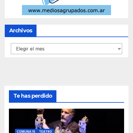
Archivos
Archivos
Te has perdido
COMUNA 15
TEATRO