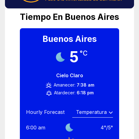
Tiempo En Buenos Aires
Buenos Aires
5
°C
Cielo Claro
Amanecer:
7:38 am
Atardecer:
6:18 pm
Hourly Forecast
6:00 am
4
°
/
5
°