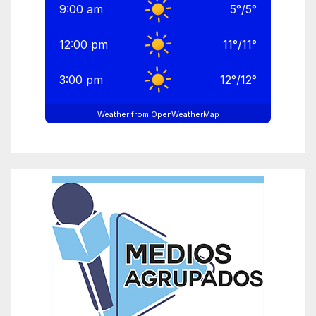
9:00 am
5
°
/
5
°
12:00 pm
11
°
/
11
°
3:00 pm
12
°
/
12
°
Weather from OpenWeatherMap