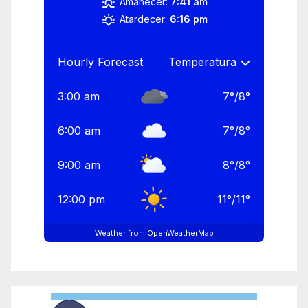
Amanecer:
7:41 am
Atardecer:
6:16 pm
Hourly Forecast
3:00 am
7
°
/
8
°
6:00 am
7
°
/
8
°
9:00 am
8
°
/
8
°
12:00 pm
11
°
/
11
°
Weather from OpenWeatherMap