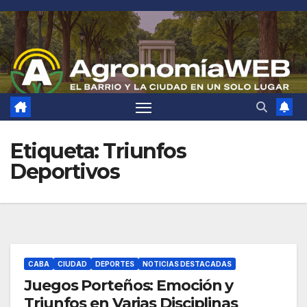
Saltar
al
contenido
Etiqueta:
Triunfos
Deportivos
CABA
CIUDAD
DEPORTES
NOTICIAS DESTACADAS
Juegos Porteños: Emoción y
Triunfos en Varias Disciplinas