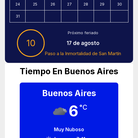
24
25
26
27
28
29
30
31
Próximo feriado
10
17 de agosto
Paso a la Inmortalidad de San Martín
Tiempo En Buenos Aires
Buenos Aires
6
°C
Muy Nuboso