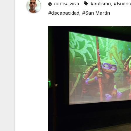
#autismo
,
#Bueno
OCT 24, 2023
#discapacidad
,
#San Martín