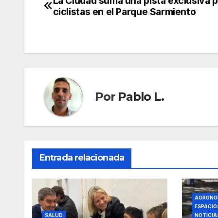
La Ciudad suma una pista exclusiva 
Navegación
ciclistas en el Parque Sarmiento
de
entradas
Por
Pablo L.
Entrada relacionada
AGRONO
ESPACIO
SALUD
NOTICIA