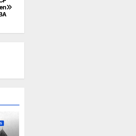
RCP
 en
ABA
5