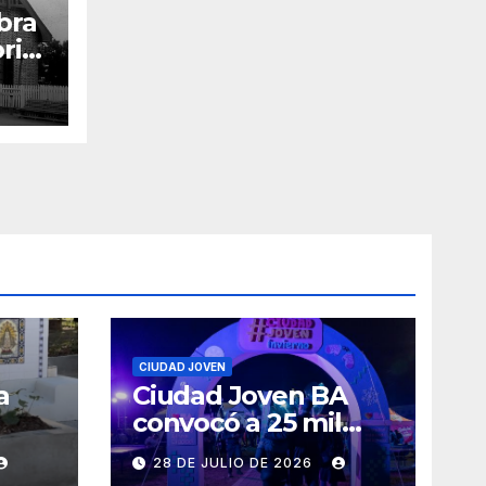
bra
ria,
CIUDAD JOVEN
a
Ciudad Joven BA
convocó a 25 mil
personas
28 DE JULIO DE 2026