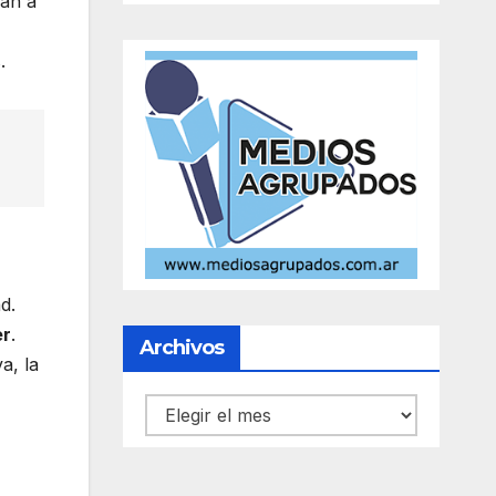
dan a
.
d.
er
.
Archivos
va, la
Archivos