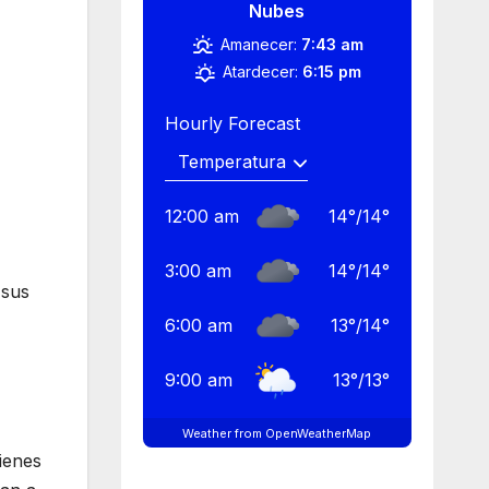
Nubes
Amanecer:
7:43 am
Atardecer:
6:15 pm
Hourly Forecast
12:00 am
14
°
/
14
°
3:00 am
14
°
/
14
°
 sus
6:00 am
13
°
/
14
°
9:00 am
13
°
/
13
°
Weather from OpenWeatherMap
ienes