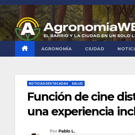
Saltar
al
contenido
AGRONOMÍA
CIUDAD
NOTIC
NOTICIAS DESTACADAS
SALUD
Función de cine dis
una experiencia incl
Por
Pablo L.