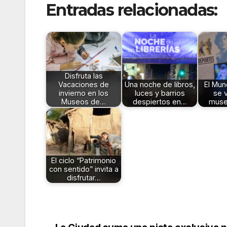
Entradas relacionadas:
Disfruta las
Vacaciones de
Una noche de libros,
El Mun
invierno en los
luces y barrios
se v
Museos de…
despiertos en…
muse
El ciclo “Patrimonio
con sentido” invita a
disfrutar…