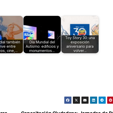
Toy Story 30: una
dial también
Día Mundial del
exposición
ive entre
Autismo: edificios y
aniversario para
os, cine,…
monumentos…
volver…