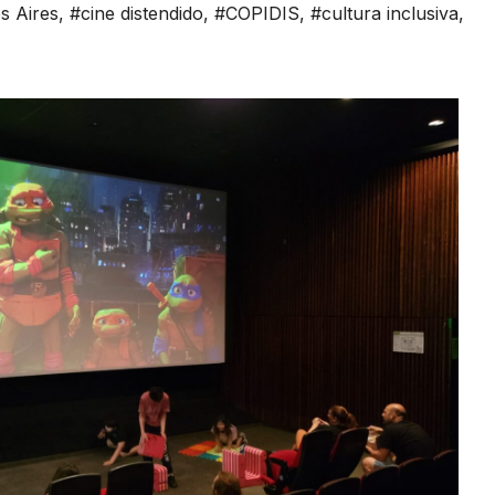
s Aires
,
#cine distendido
,
#COPIDIS
,
#cultura inclusiva
,