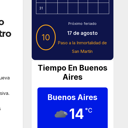
31
o
Próximo feriado
tro
17 de agosto
10
Paso a la Inmortalidad de
San Martín
Tiempo En Buenos
Aires
nueva
siva.
Buenos Aires
14
s
°C