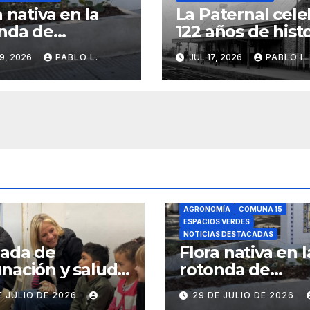
a nativa en la
La Paternal cele
nda de
122 años de histo
onomía
identidad y
9, 2026
PABLO L.
JUL 17, 2026
PABLO L.
memoria barrial
AGRONOMÍA
COMUNA 15
ESPACIOS VERDES
NOTICIAS DESTACADAS
nada de
Flora nativa en l
nación y salud
rotonda de
l para chicos
Agronomía
E JULIO DE 2026
29 DE JULIO DE 2026