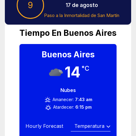
9
17 de agosto
Paso a la Inmortalidad de San Martín
Tiempo En Buenos Aires
Buenos Aires
14
°C
Nubes
Amanecer:
7:43 am
Atardecer:
6:15 pm
Hourly Forecast