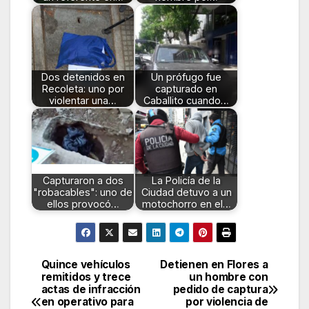
Dos detenidos en
Un prófugo fue
Recoleta: uno por
capturado en
violentar una…
Caballito cuando…
Capturaron a dos
La Policía de la
"robacables": uno de
Ciudad detuvo a un
ellos provocó…
motochorro en el…
Quince vehículos
Detienen en Flores a
Navegación
remitidos y trece
un hombre con
actas de infracción
pedido de captura
de
en operativo para
por violencia de