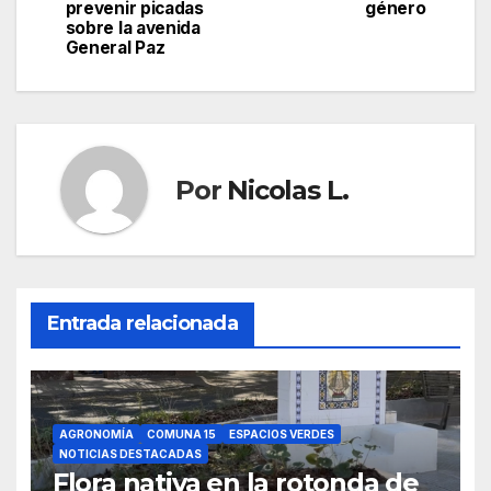
prevenir picadas
género
entradas
sobre la avenida
General Paz
Por
Nicolas L.
Entrada relacionada
AGRONOMÍA
COMUNA 15
ESPACIOS VERDES
NOTICIAS DESTACADAS
Flora nativa en la rotonda de