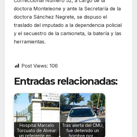
Correccional Número 52, a cargo de la
doctora Monteleone y ante la Secretaría de la
doctora Sánchez Negrete, se dispuso el
traslado del imputado a la dependencia policial
y el secuestro de la camioneta, la batería y las
herramientas.
Post Views:
106
Entradas relacionadas:
Hospital Marcelo
Tras alerta del CMU,
Torcuato de Alvear:
fue detenido un
un referente en…
hombre por…