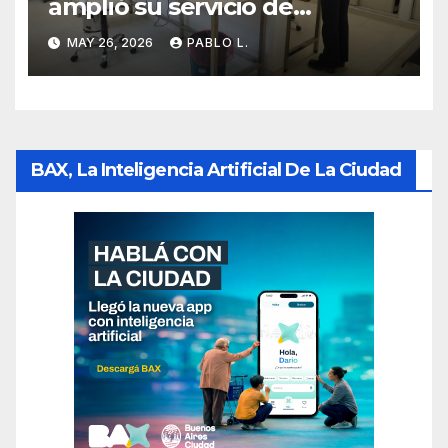
amplió su servicio de
Anatomía Patológica en
MAY 26, 2026
PABLO L.
Parque Chas
BAX, La Inteligencia Artificial De La Ciudad