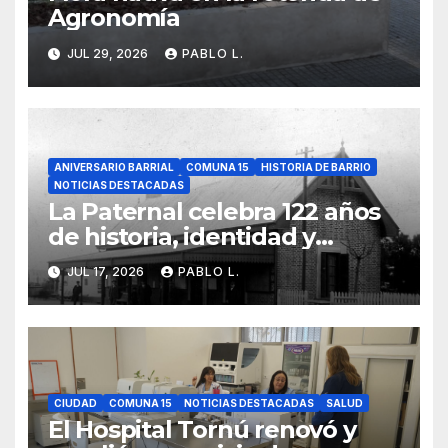
Agronomía
JUL 29, 2026
PABLO L.
ANIVERSARIO BARRIAL
COMUNA 15
HISTORIA DE BARRIO
NOTICIAS DESTACADAS
La Paternal celebra 122 años
de historia, identidad y
memoria barrial
JUL 17, 2026
PABLO L.
CIUDAD
COMUNA 15
NOTICIAS DESTACADAS
SALUD
El Hospital Tornú renovó y