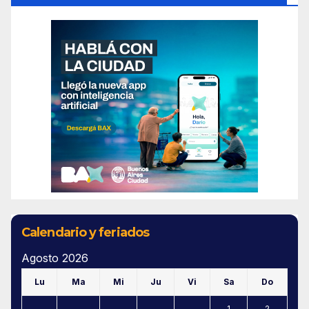
Calendario y feriados
Agosto 2026
Lu
Ma
Mi
Ju
Vi
Sa
Do
1
2