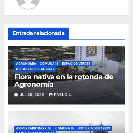
Entrada relacionada
AGRONOMÍA
COMUNA 15
ESPACIOS VERDES
NOTICIAS DESTACADAS
Flora nativa en la rotonda de
Agronomía
JUL 29, 2026
PABLO L.
ANIVERSARIO BARRIAL
COMUNA 15
HISTORIA DE BARRIO