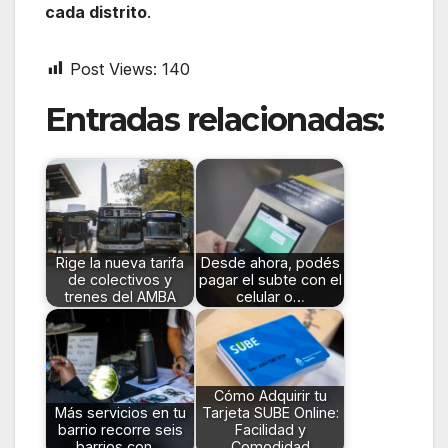
cada distrito
.
Post Views:
140
Entradas relacionadas:
Rige la nueva tarifa
Desde ahora, podés
de colectivos y
pagar el subte con el
trenes del AMBA
celular o…
Cómo Adquirir tu
Más servicios en tu
Tarjeta SUBE Online:
barrio recorre seis
Facilidad y
barrios con…
Comodidad