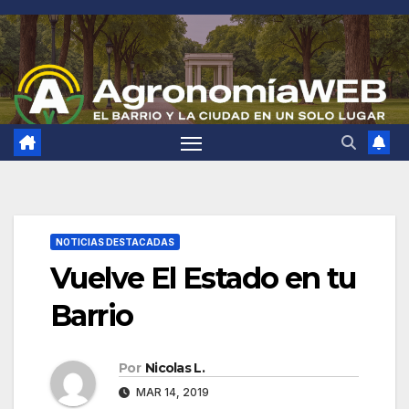
Saltar
al
contenido
NOTICIAS DESTACADAS
Vuelve El Estado en tu
Barrio
Por
Nicolas L.
MAR 14, 2019