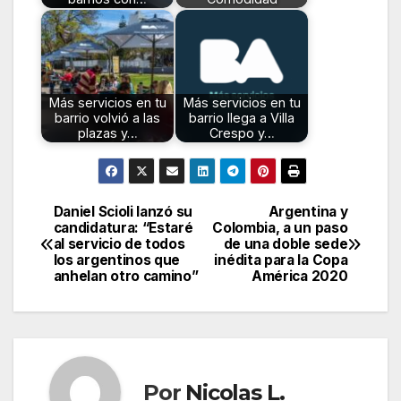
Más servicios en tu
Más servicios en tu
barrio volvió a las
barrio llega a Villa
plazas y…
Crespo y…
Daniel Scioli lanzó su
Argentina y
Navegación
candidatura: “Estaré
Colombia, a un paso
al servicio de todos
de una doble sede
de
los argentinos que
inédita para la Copa
anhelan otro camino”
América 2020
entradas
Por
Nicolas L.