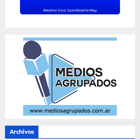
Weather from OpenWeatherMap
Archivos