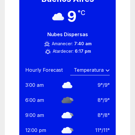
9
°C
Nubes Dispersas
Amanecer:
7:40 am
Atardecer:
6:17 pm
Hourly Forecast
3:00 am
9
°
/
9
°
6:00 am
8
°
/
9
°
9:00 am
8
°
/
8
°
12:00 pm
11
°
/
11
°