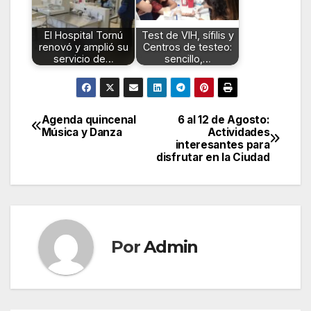
El Hospital Tornú
Test de VIH, sífilis y
renovó y amplió su
Centros de testeo:
servicio de…
sencillo,…
Agenda quincenal
6 al 12 de Agosto:
Navegación
Música y Danza
Actividades
interesantes para
de
disfrutar en la Ciudad
entradas
Por
Admin