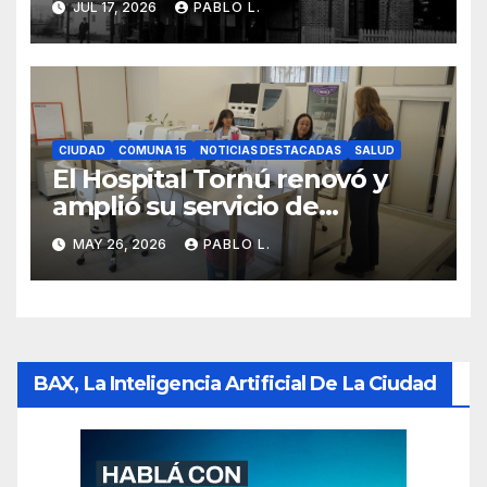
JUL 17, 2026
PABLO L.
CIUDAD
COMUNA 15
NOTICIAS DESTACADAS
SALUD
El Hospital Tornú renovó y
amplió su servicio de
Anatomía Patológica en
MAY 26, 2026
PABLO L.
Parque Chas
BAX, La Inteligencia Artificial De La Ciudad