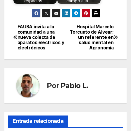
espacios…
campo a la…
FAUBA invita a la
Hospital Marcelo
Navegación
comunidad a una
Torcuato de Alvear:
nueva colecta de
un referente en
de
aparatos eléctricos y
salud mental en
electrónicos
Agronomía
entradas
Por
Pablo L.
Entrada relacionada