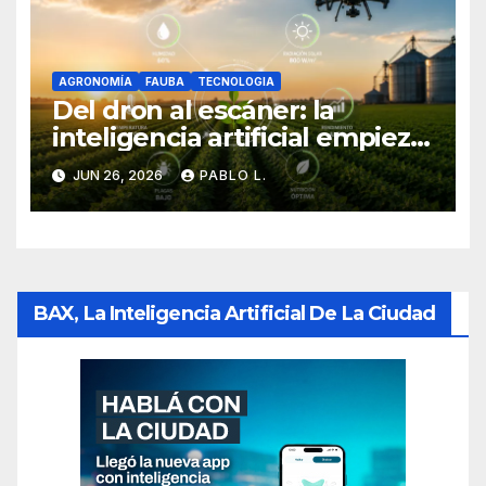
AGRONOMÍA
FAUBA
TECNOLOGIA
Del dron al escáner: la
inteligencia artificial empieza
a cambiar la forma de
JUN 26, 2026
PABLO L.
producir en el campo
BAX, La Inteligencia Artificial De La Ciudad