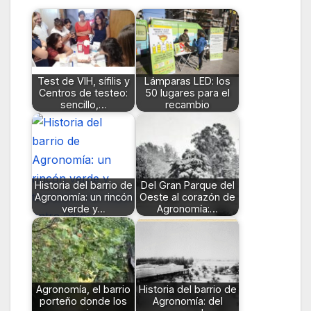
Test de VIH, sífilis y
Lámparas LED: los
Centros de testeo:
50 lugares para el
sencillo,…
recambio
Historia del barrio de
Del Gran Parque del
Agronomía: un rincón
Oeste al corazón de
verde y…
Agronomía:…
Agronomía, el barrio
Historia del barrio de
porteño donde los
Agronomía: del