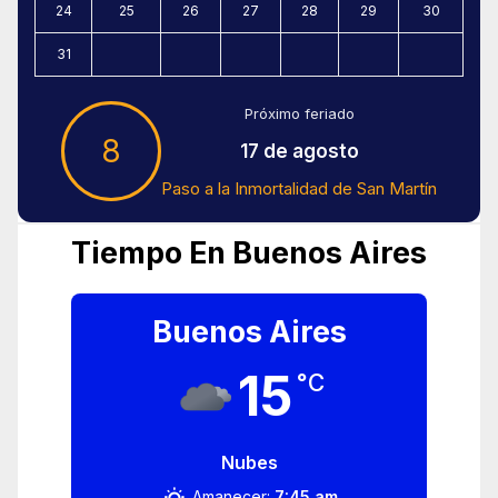
24
25
26
27
28
29
30
31
Próximo feriado
8
17 de agosto
Paso a la Inmortalidad de San Martín
Tiempo En Buenos Aires
Buenos Aires
15
°C
Nubes
Amanecer:
7:45 am