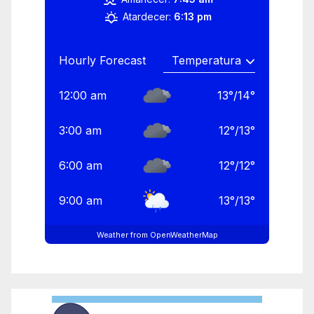
Atardecer:
6:13 pm
Hourly Forecast
12:00 am
13
°
/
14
°
3:00 am
12
°
/
13
°
6:00 am
12
°
/
12
°
9:00 am
13
°
/
13
°
Weather from OpenWeatherMap