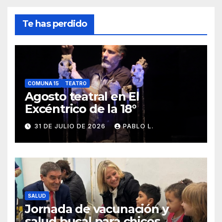
Te has perdido
COMUNA 15
TEATRO
Agosto teatral en El
Excéntrico de la 18°
31 DE JULIO DE 2026
PABLO L.
SALUD
Jornada de vacunación y
salud bucal para chicos