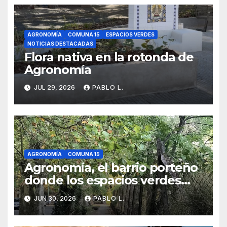
AGRONOMÍA
COMUNA 15
ESPACIOS VERDES
NOTICIAS DESTACADAS
Flora nativa en la rotonda de
Agronomía
JUL 29, 2026
PABLO L.
AGRONOMÍA
COMUNA 15
Agronomía, el barrio porteño
donde los espacios verdes
cambian el ritmo de la Ciudad
JUN 30, 2026
PABLO L.