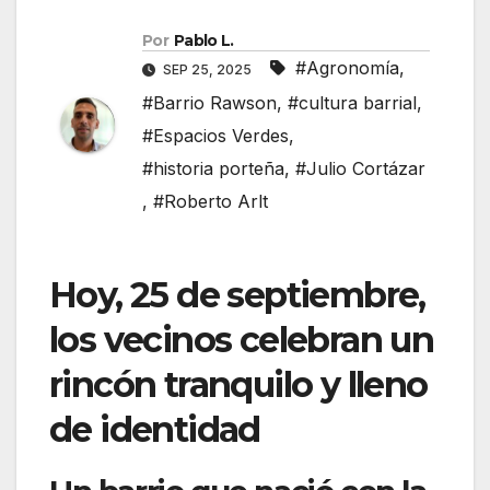
Por
Pablo L.
#Agronomía
,
SEP 25, 2025
#Barrio Rawson
,
#cultura barrial
,
#Espacios Verdes
,
#historia porteña
,
#Julio Cortázar
,
#Roberto Arlt
Hoy, 25 de septiembre,
los vecinos celebran un
rincón tranquilo y lleno
de identidad