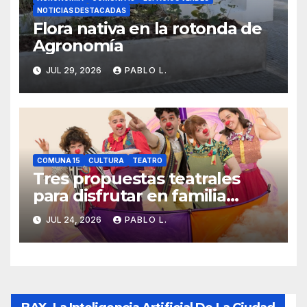
NOTICIAS DESTACADAS
Flora nativa en la rotonda de
Agronomía
JUL 29, 2026
PABLO L.
COMUNA 15
CULTURA
TEATRO
Tres propuestas teatrales
para disfrutar en familia
durante las vacaciones de
JUL 24, 2026
PABLO L.
invierno