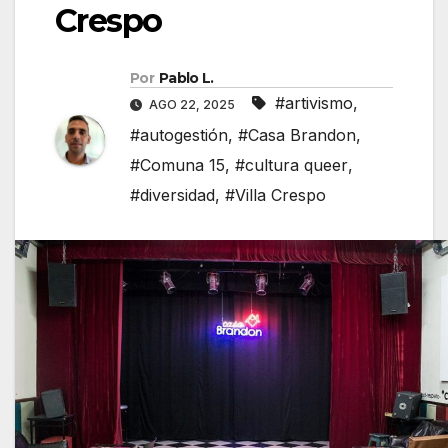
Crespo
Por
Pablo L.
#artivismo
,
AGO 22, 2025
#autogestión
,
#Casa Brandon
,
#Comuna 15
,
#cultura queer
,
#diversidad
,
#Villa Crespo