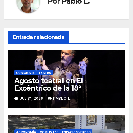
Por
Pablo L.
Entrada relacionada
COMUNA 15
TEATRO
Agosto teatral en El
Excéntrico de la 18°
JUL 31, 2026
PABLO L.
AGRONOMÍA
COMUNA 15
ESPACIOS VERDES