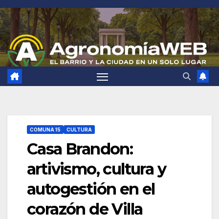
Saltar
al
contenido
COMUNA 15
CULTURA
Casa Brandon:
artivismo, cultura y
autogestión en el
corazón de Villa