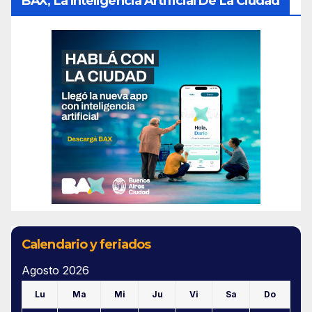
BAX, La Inteligencia Artificial De La Ciudad
Calendario y feriados
Agosto 2026
Lu
Ma
Mi
Ju
Vi
Sa
Do