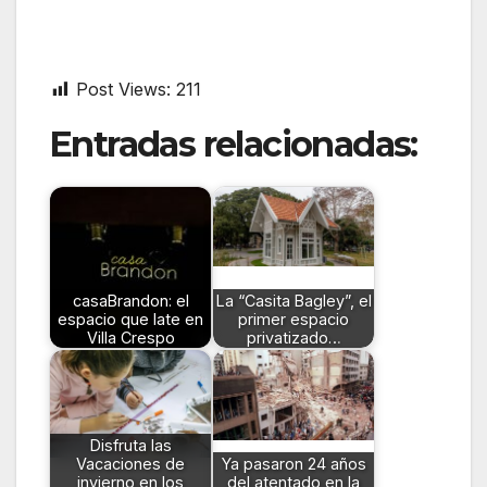
Post Views:
211
Entradas relacionadas:
casaBrandon: el
La “Casita Bagley”, el
espacio que late en
primer espacio
Villa Crespo
privatizado…
Disfruta las
Vacaciones de
Ya pasaron 24 años
invierno en los
del atentado en la