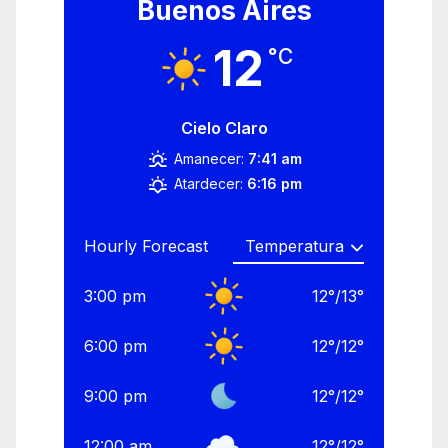
Buenos Aires
12
°C
Cielo Claro
Amanecer:
7:41 am
Atardecer:
6:16 pm
Hourly Forecast
3:00 pm
12
°
/
13
°
6:00 pm
12
°
/
12
°
9:00 pm
12
°
/
12
°
12:00 am
12
°
/
12
°