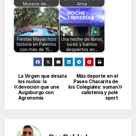
Museos de…
Amia
Fiestas Mayas hizo
Una noche de libros,
historia en Palermo
luces y barrios
con más de 15…
despiertos en…
La Virgen que desata
Más deporte en el
Navegación
los nudos: la
Paseo Chacarita de
devoción que une
los Colegiales: suman
de
Augsburgo con
calistenia y pole
Agronomía
sport
entradas