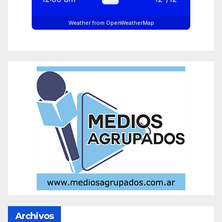
Weather from OpenWeatherMap
Archivos