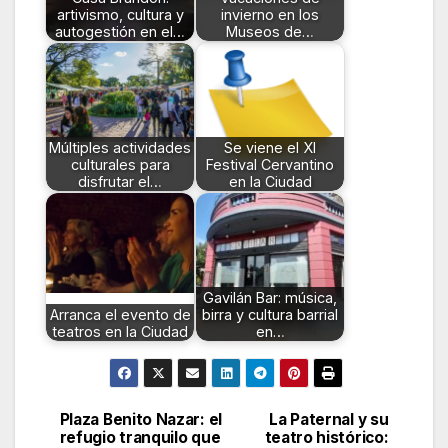
artivismo, cultura y
invierno en los
autogestión en el…
Museos de…
Múltiples actividades
Se viene el XI
culturales para
Festival Cervantino
disfrutar el…
en la Ciudad
Gavilán Bar: música,
Arranca el evento de
birra y cultura barrial
teatros en la Ciudad
en…
Plaza Benito Nazar: el
La Paternal y su
Navegación
refugio tranquilo que
teatro histórico: