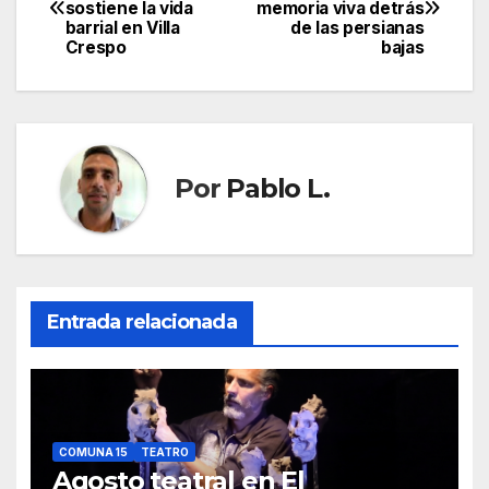
sostiene la vida
memoria viva detrás
de
barrial en Villa
de las persianas
Crespo
bajas
entradas
Por
Pablo L.
Entrada relacionada
COMUNA 15
TEATRO
Agosto teatral en El