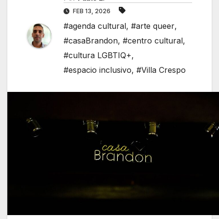
FEB 13, 2026
#agenda cultural
,
#arte queer
,
#casaBrandon
,
#centro cultural
,
#cultura LGBTIQ+
,
#espacio inclusivo
,
#Villa Crespo