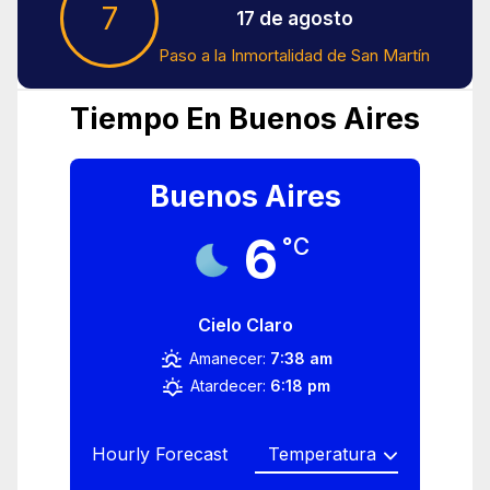
7
17 de agosto
Paso a la Inmortalidad de San Martín
Tiempo En Buenos Aires
Buenos Aires
6
°C
Cielo Claro
Amanecer:
7:38 am
Atardecer:
6:18 pm
Hourly Forecast