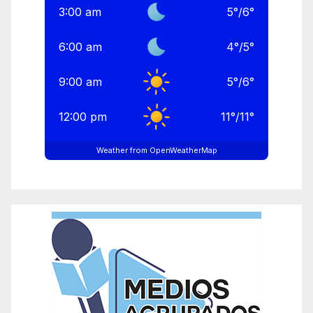
3:00 am
5
°
/
6
°
6:00 am
4
°
/
5
°
9:00 am
5
°
/
6
°
12:00 pm
11
°
/
11
°
Weather from OpenWeatherMap