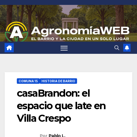
Saltar
al
contenido
COMUNA 15
HISTORIA DE BARRIO
casaBrandon: el
espacio que late en
Villa Crespo
Por
Pablo L.