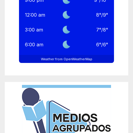
9:00 pm
9
°
/
10
°
12:00 am
8
°
/
9
°
3:00 am
7
°
/
8
°
6:00 am
6
°
/
6
°
Weather from OpenWeatherMap