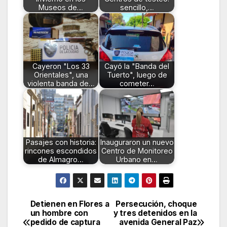
Museos de…
sencillo,…
Cayeron "Los 33
Cayó la "Banda del
Orientales", una
Tuerto", luego de
violenta banda de…
cometer…
Pasajes con historia:
Inauguraron un nuevo
rincones escondidos
Centro de Monitoreo
de Almagro…
Urbano en…
Detienen en Flores a
Persecución, choque
Navegación
un hombre con
y tres detenidos en la
pedido de captura
avenida General Paz