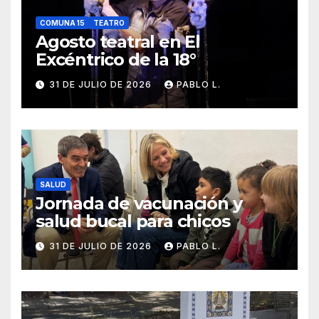
COMUNA 15
TEATRO
Agosto teatral en El
Excéntrico de la 18°
31 DE JULIO DE 2026
PABLO L.
SALUD
Jornada de vacunación y
salud bucal para chicos
31 DE JULIO DE 2026
PABLO L.