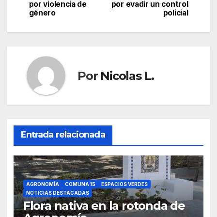
de
por violencia de
por evadir un control
género
policial
entradas
Por
Nicolas L.
Entrada relacionada
AGRONOMÍA
COMUNA 15
ESPACIOS VERDES
NOTICIAS DESTACADAS
Flora nativa en la rotonda de