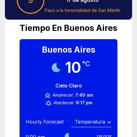
9
17 de agosto
Paso a la Inmortalidad de San Martín
Tiempo En Buenos Aires
Buenos Aires
10
°C
Cielo Claro
Amanecer:
7:40 am
Atardecer:
6:17 pm
Hourly Forecast