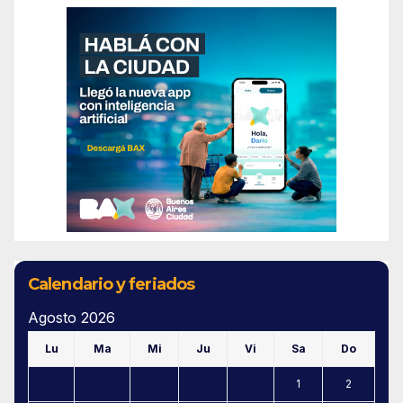
Calendario y feriados
Agosto 2026
Lu
Ma
Mi
Ju
Vi
Sa
Do
1
2