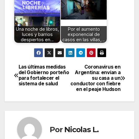
Una noche de libros,
Por el aumento
luces y barrios
exponencial de
despiertos en…
casos en las villas,…
Las últimas medidas
Coronavirus en
Navegación
del Gobierno porteño
Argentina: envían a
para fortalecer el
su casa a un
de
sistema de salud
conductor con fiebre
en el peaje Hudson
entradas
Por
Nicolas L.