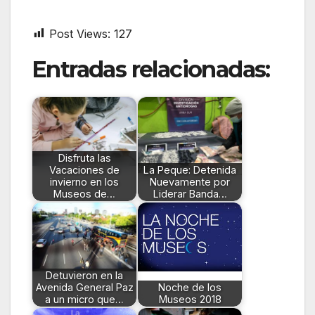
Post Views:
127
Entradas relacionadas:
Disfruta las
Vacaciones de
La Peque: Detenida
invierno en los
Nuevamente por
Museos de…
Liderar Banda…
Detuvieron en la
Avenida General Paz
Noche de los
a un micro que…
Museos 2018