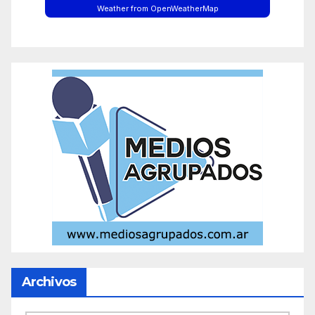
Weather from OpenWeatherMap
Archivos