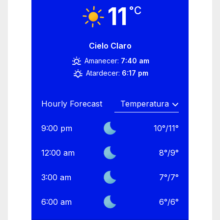
11
°C
Cielo Claro
Amanecer:
7:40 am
Atardecer:
6:17 pm
Hourly Forecast
9:00 pm
10
°
/
11
°
12:00 am
8
°
/
9
°
3:00 am
7
°
/
7
°
6:00 am
6
°
/
6
°