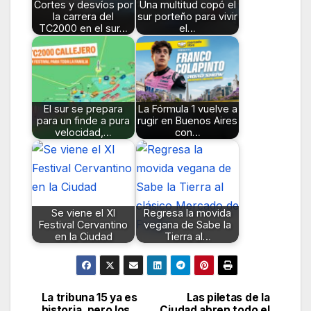
Cortes y desvíos por
Una multitud copó el
la carrera del
sur porteño para vivir
TC2000 en el sur…
el…
El sur se prepara
La Fórmula 1 vuelve a
para un finde a pura
rugir en Buenos Aires
velocidad,…
con…
Se viene el XI
Regresa la movida
Festival Cervantino
vegana de Sabe la
en la Ciudad
Tierra al…
La tribuna 15 ya es
Las piletas de la
Navegación
historia, pero los
Ciudad abren todo el