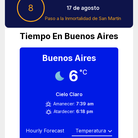
8
17 de agosto
Paso a la Inmortalidad de San Martín
Tiempo En Buenos Aires
Buenos Aires
6
°C
Cielo Claro
Amanecer:
7:39 am
Atardecer:
6:18 pm
Hourly Forecast