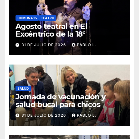
COMUNA 15
TEATRO
Agosto teatral en El
Excéntrico de la 18°
31 DE JULIO DE 2026
PABLO L.
SALUD
Jornada de vacunación y
salud bucal para chicos
31 DE JULIO DE 2026
PABLO L.