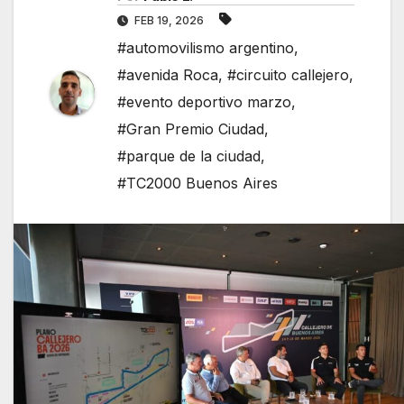
FEB 19, 2026
#automovilismo argentino
,
#avenida Roca
,
#circuito callejero
,
#evento deportivo marzo
,
#Gran Premio Ciudad
,
#parque de la ciudad
,
#TC2000 Buenos Aires