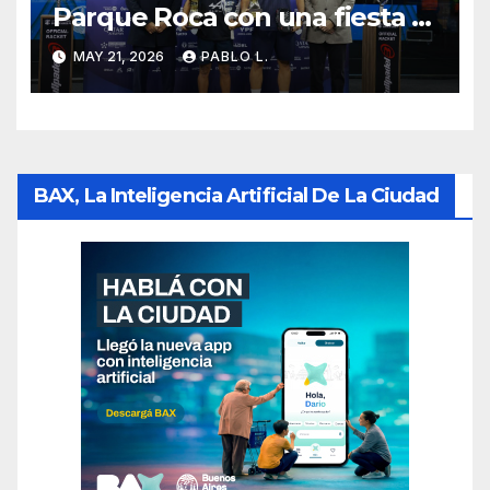
Parque Roca con una fiesta y
récord mundial de
MAY 21, 2026
PABLO L.
espectadores
BAX, La Inteligencia Artificial De La Ciudad