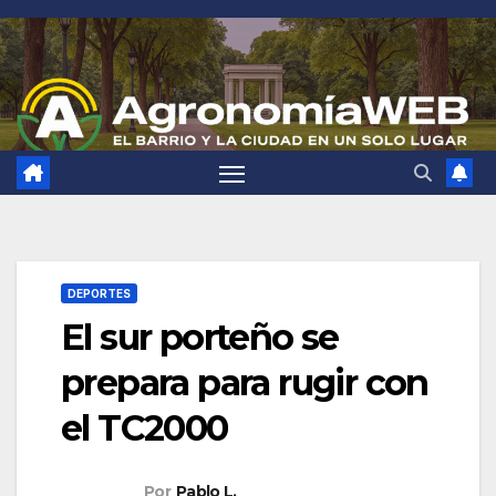
Saltar
al
contenido
DEPORTES
El sur porteño se
prepara para rugir con
el TC2000
Por
Pablo L.