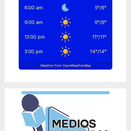
6:00 am
5
°
/
6
°
9:00 am
6
°
/
6
°
12:00 pm
11
°
/
11
°
3:00 pm
14
°
/
14
°
Weather from OpenWeatherMap