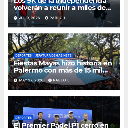
Los 9K de la Independencia
volverán a reunir a miles de
corredores con un homenaje
JUL 9, 2026
PABLO L.
especial a la bandera
DEPORTES
JEFATURA DE GABINETE
Fiestas Mayas hizo historia en
Palermo con más de 15 mil
corredores
MAY 27, 2026
PABLO L.
DEPORTES
El Premier Pádel P1 cerró en