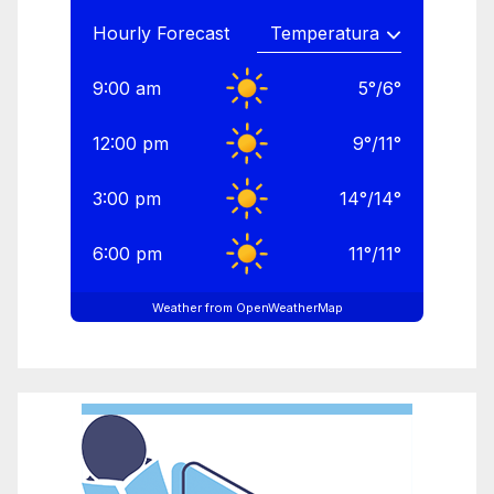
Hourly Forecast
9:00 am
5
°
/
6
°
12:00 pm
9
°
/
11
°
3:00 pm
14
°
/
14
°
6:00 pm
11
°
/
11
°
Weather from OpenWeatherMap