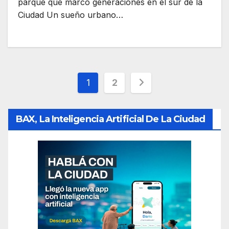
parque que marcó generaciones en el sur de la
Ciudad Un sueño urbano…
Paginación
1
2
de
BAX, La Inteligencia Artificial De La Ciudad
entradas