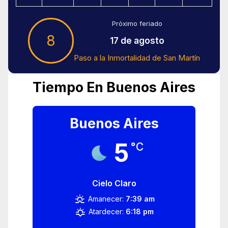
Próximo feriado
8
17 de agosto
Paso a la Inmortalidad de San Martín
Tiempo En Buenos Aires
Buenos Aires
5
°C
Cielo Claro
Amanecer:
7:39 am
Atardecer:
6:18 pm