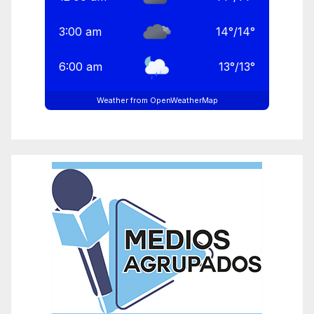
3:00 am
14
°
/
14
°
6:00 am
13
°
/
13
°
Weather from OpenWeatherMap