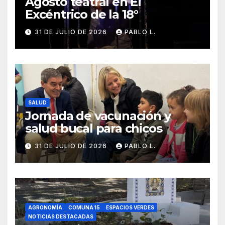
Agosto teatral en El
Excéntrico de la 18°
31 DE JULIO DE 2026
PABLO L.
SALUD
Jornada de vacunación y
salud bucal para chicos
31 DE JULIO DE 2026
PABLO L.
AGRONOMÍA
COMUNA 15
ESPACIOS VERDES
NOTICIAS DESTACADAS