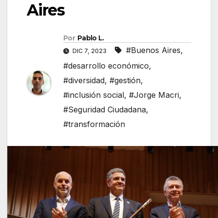
Aires
Por
Pablo L.
#Buenos Aires
,
DIC 7, 2023
#desarrollo económico
,
#diversidad
,
#gestión
,
#inclusión social
,
#Jorge Macri
,
#Seguridad Ciudadana
,
#transformación