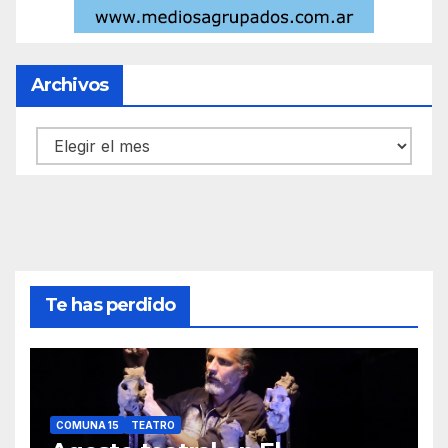
Archivos
Archivos
Te has perdido
COMUNA 15
TEATRO