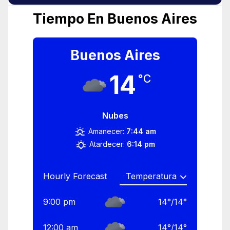
Tiempo En Buenos Aires
Buenos Aires
14
°C
Nubes
Amanecer:
7:44 am
Atardecer:
6:14 pm
Hourly Forecast
9:00 pm
14
°
/
14
°
12:00 am
14
°
/
14
°