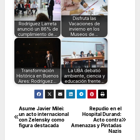
Disfruta las
Rodríguez Larreta
Vacaciones de
anunció un 86% de
invierno en los
cumplimiento de…
Museos de…
Transformación
La UBA debatió
Histórica en Buenos
ambiente, ciencia y
Aires: Rodríguez…
educación frente…
Asume Javier Milei:
Repudio en el
Navegación
un acto internacional
Hospital Durand:
con Zelensky como
Acto contra
de
figura destacada
Amenazas y Pintadas
Nazis
entradas