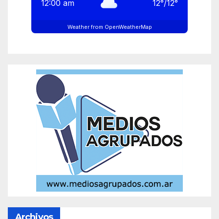
12:00 am
12
°
/
12
°
Weather from OpenWeatherMap
Archivos