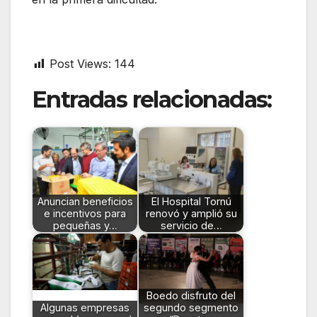
Post Views:
144
Entradas relacionadas:
Anuncian beneficios
El Hospital Tornú
e incentivos para
renovó y amplió su
pequeñas y…
servicio de…
Boedo disfruto del
Algunas empresas
segundo segmento