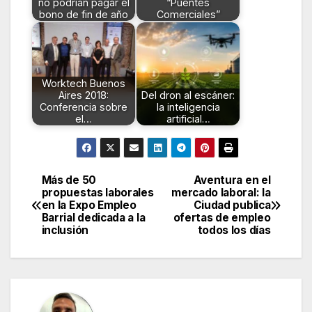
no podrían pagar el
“Puentes
bono de fin de año
Comerciales”
Worktech Buenos
Aires 2018:
Del dron al escáner:
Conferencia sobre
la inteligencia
el…
artificial…
Más de 50
Aventura en el
Navegación
propuestas laborales
mercado laboral: la
en la Expo Empleo
Ciudad publica
de
Barrial dedicada a la
ofertas de empleo
inclusión
todos los días
entradas