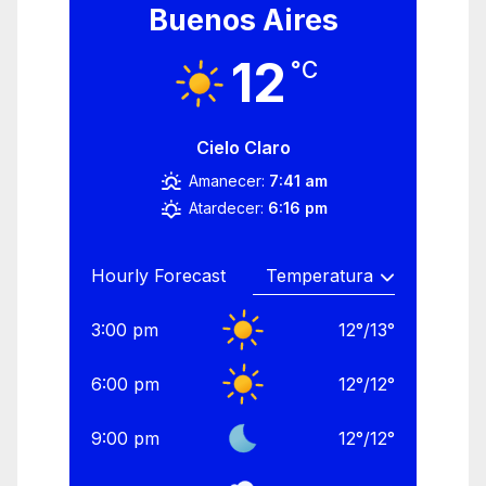
Buenos Aires
12
°C
Cielo Claro
Amanecer:
7:41 am
Atardecer:
6:16 pm
Hourly Forecast
3:00 pm
12
°
/
13
°
6:00 pm
12
°
/
12
°
9:00 pm
12
°
/
12
°