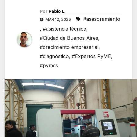
Por
Pablo L.
#asesoramiento
MAR 12, 2025
,
#asistencia técnica
,
#Ciudad de Buenos Aires
,
#crecimiento empresarial
,
#diagnóstico
,
#Expertos PyME
,
#pymes