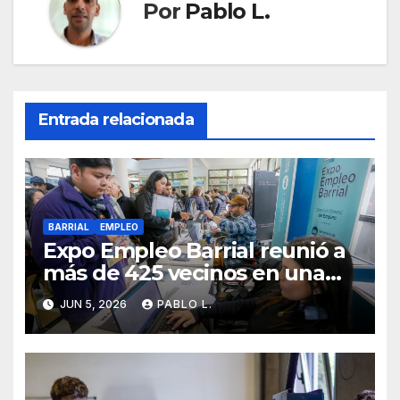
Por
Pablo L.
Entrada relacionada
BARRIAL
EMPLEO
Expo Empleo Barrial reunió a
más de 425 vecinos en una
jornada de inclusión laboral
JUN 5, 2026
PABLO L.