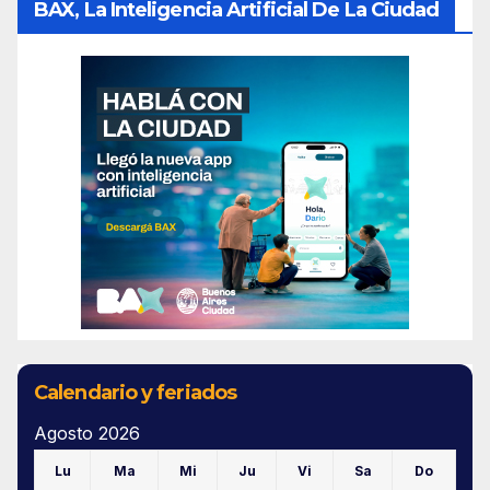
BAX, La Inteligencia Artificial De La Ciudad
Calendario y feriados
Agosto 2026
Lu
Ma
Mi
Ju
Vi
Sa
Do