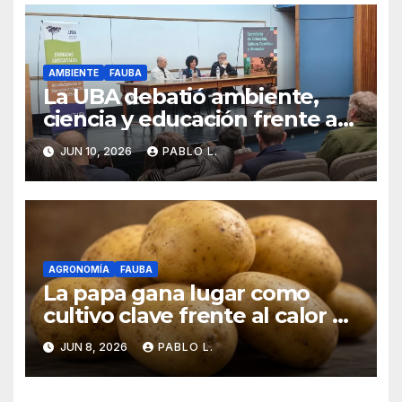
AMBIENTE
FAUBA
La UBA debatió ambiente,
ciencia y educación frente a
una crisis que golpea en
JUN 10, 2026
PABLO L.
varios frentes
AGRONOMÍA
FAUBA
La papa gana lugar como
cultivo clave frente al calor y
la sequía
JUN 8, 2026
PABLO L.