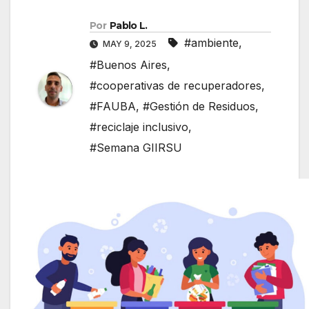
Por
Pablo L.
#ambiente
,
MAY 9, 2025
#Buenos Aires
,
#cooperativas de recuperadores
,
#FAUBA
,
#Gestión de Residuos
,
#reciclaje inclusivo
,
#Semana GIIRSU