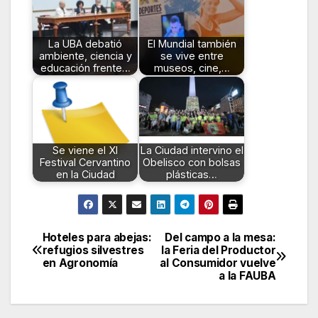
La UBA debatió
El Mundial también
ambiente, ciencia y
se vive entre
educación frente…
museos, cine,…
Se viene el XI
La Ciudad intervino el
Festival Cervantino
Obelisco con bolsas
en la Ciudad
plásticas…
Hoteles para abejas:
Del campo a la mesa:
Navegación
refugios silvestres
la Feria del Productor
en Agronomía
al Consumidor vuelve
de
a la FAUBA
entradas