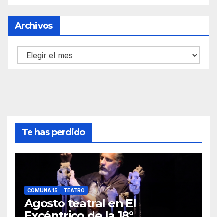
Archivos
Archivos
Te has perdido
COMUNA 15
TEATRO
Agosto teatral en El
Excéntrico de la 18°