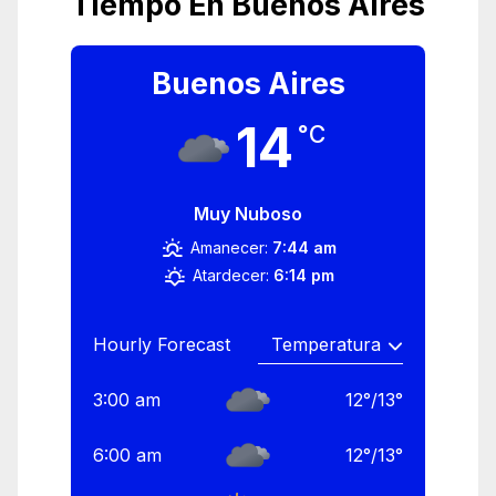
Tiempo En Buenos Aires
Buenos Aires
14
°C
Muy Nuboso
Amanecer:
7:44 am
Atardecer:
6:14 pm
Hourly Forecast
3:00 am
12
°
/
13
°
6:00 am
12
°
/
13
°