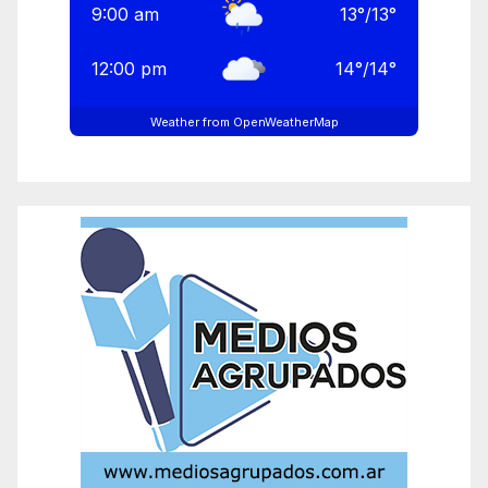
9:00 am
13
°
/
13
°
12:00 pm
14
°
/
14
°
Weather from OpenWeatherMap