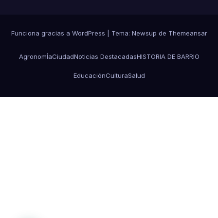
Funciona gracias a WordPress
|
Tema: Newsup de
Themeansar
AgronomÍa
Ciudad
Noticias Destacadas
HISTORIA DE BARRIO
Educación
Cultura
Salud