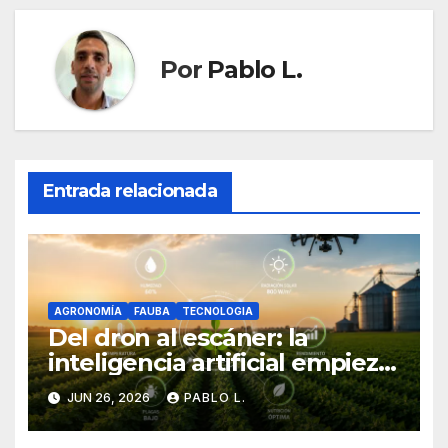
Por
Pablo L.
Entrada relacionada
AGRONOMÍA
FAUBA
TECNOLOGIA
Del dron al escáner: la
inteligencia artificial empieza
a cambiar la forma de
JUN 26, 2026
PABLO L.
producir en el campo