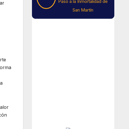
Paso a la Inmortalidad de
ar
San Martín
Tiempo En Buenos
Aires
Buenos Aires
rte
 forma
16
°C
la
Nubes
Amanecer:
7:45 am
alor
Atardecer:
6:13 pm
ncón
Hourly Forecast