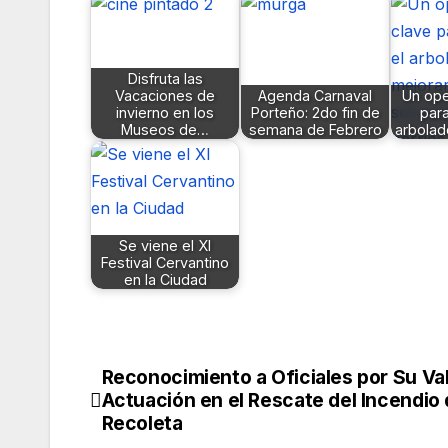
Disfruta las
Vacaciones de
Agenda Carnaval
Un ope
invierno en los
Porteño: 2do fin de
para
Museos de…
semana de Febrero
arbolad
Se viene el XI
Festival Cervantino
en la Ciudad
Reconocimiento a Oficiales por Su Va
Navegación
Actuación en el Rescate del Incendio
de
Recoleta