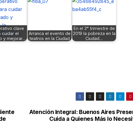
rativo clave
En el 3° trimestre de
 cuidar el
Arranca el evento de
2019 la pobreza en la
o y mejorar…
teatros en la Ciudad
Ciudad…
liente
Atención Integral: Buenos Aires Prese
 de
Cuida a Quienes Más lo Necesi