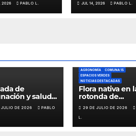
, 2026
PABLO L.
JUL 14, 2026
PABLO L.
ria barrial
docentes porte
AGRONOMÍA
COMUNA 15
ESPACIOS VERDES
NOTICIAS DESTACADAS
nada de
Flora nativa en l
nación y salud
rotonda de
l para chicos
Agronomía
E JULIO DE 2026
PABLO
29 DE JULIO DE 2026
L.