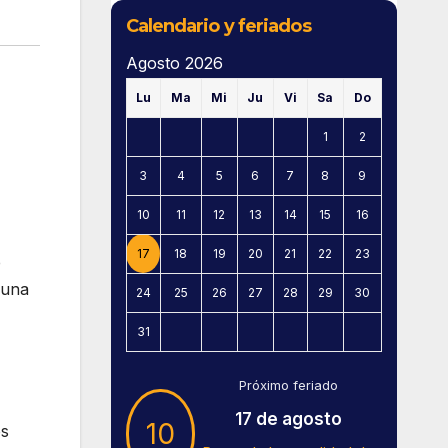
Calendario y feriados
Agosto 2026
Lu
Ma
Mi
Ju
Vi
Sa
Do
1
2
3
4
5
6
7
8
9
10
11
12
13
14
15
16
17
18
19
20
21
22
23
e
 una
24
25
26
27
28
29
30
31
Próximo feriado
17 de agosto
10
os