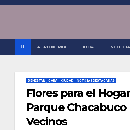
Saltar
al
contenido
AGRONOMÍA
CIUDAD
NOTICI
BIENESTAR
CABA
CIUDAD
NOTICIAS DESTACADAS
Flores para el Hoga
Parque Chacabuco L
Vecinos