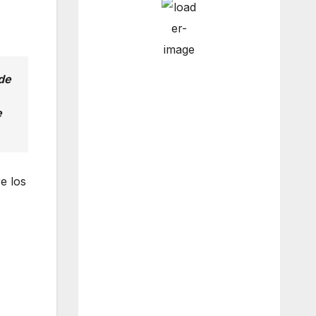
6:00 pm
15
°
/
16
°
de
e
9:00 pm
13
°
/
15
°
e los
12:00 am
12
°
/
13
°
3:00 am
12
°
/
12
°
Weather from OpenWeatherMap