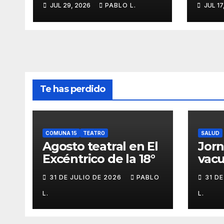
JUL 29, 2026
PABLO L.
JUL 17
memo
Te has perdido
COMUNA 15
TEATRO
SALUD
Agosto teatral en El
Jor
Excéntrico de la 18°
vacu
buca
31 DE JULIO DE 2026
PABLO
31 D
L.
L.