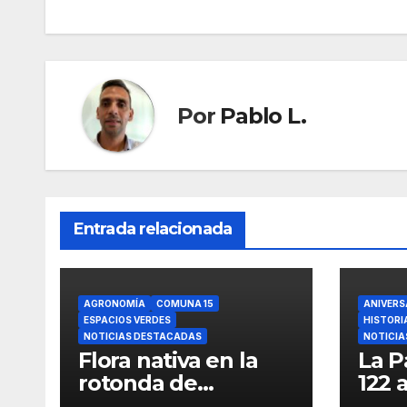
entradas
Por
Pablo L.
Entrada relacionada
AGRONOMÍA
COMUNA 15
ANIVERS
ESPACIOS VERDES
HISTORI
NOTICIAS DESTACADAS
NOTICIA
Flora nativa en la
La P
rotonda de
122 
Agronomía
iden