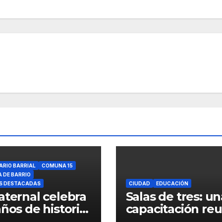
ARIO BARRIAL
COMUNA 15
A DE BARRIO
S DESTACADAS
CIUDAD
EDUCACIÓN
aternal celebra
Salas de tres: un
años de historia,
capacitación reu
tidad y
a más de mil