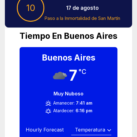
10
17 de agosto
Paso a la Inmortalidad de San Martín
Tiempo En Buenos Aires
Buenos Aires
7
°C
Muy Nuboso
Amanecer:
7:41 am
Atardecer:
6:16 pm
Hourly Forecast