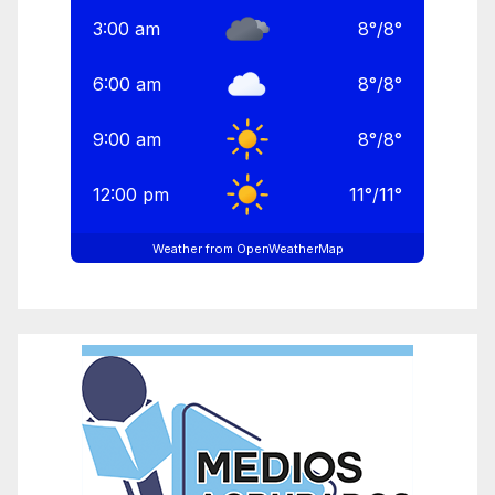
3:00 am
8
°
/
8
°
6:00 am
8
°
/
8
°
9:00 am
8
°
/
8
°
12:00 pm
11
°
/
11
°
Weather from OpenWeatherMap