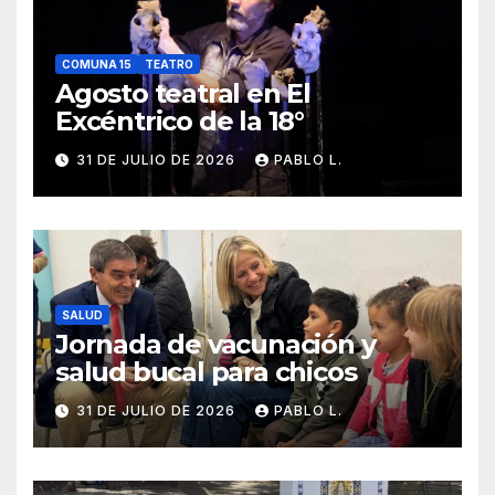
COMUNA 15
TEATRO
Agosto teatral en El
Excéntrico de la 18°
31 DE JULIO DE 2026
PABLO L.
SALUD
Jornada de vacunación y
salud bucal para chicos
31 DE JULIO DE 2026
PABLO L.