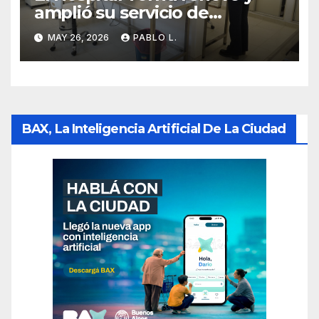
amplió su servicio de
Anatomía Patológica en
MAY 26, 2026
PABLO L.
Parque Chas
BAX, La Inteligencia Artificial De La Ciudad