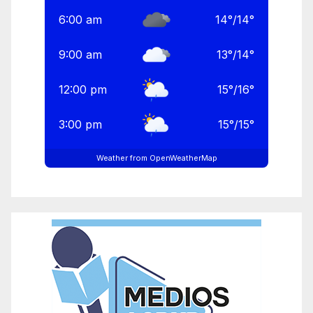
6:00 am
14
°
/
14
°
9:00 am
13
°
/
14
°
12:00 pm
15
°
/
16
°
3:00 pm
15
°
/
15
°
Weather from OpenWeatherMap