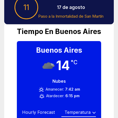
11
17 de agosto
Paso a la Inmortalidad de San Martín
Tiempo En Buenos Aires
Buenos Aires
14
°C
Nubes
Amanecer:
7:42 am
Atardecer:
6:15 pm
Hourly Forecast