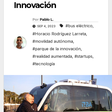
Innovación
Por
Pablo L.
#bus eléctrico
,
SEP 4, 2023
#Horacio Rodríguez Larreta
,
#movilidad autónoma
,
#parque de la innovación
,
#realidad aumentada
,
#startups
,
#tecnología