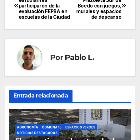
estudiantes
Plazoleta Sur de
participaron de la
Boedo con juegos,
de
evaluación FEPBA en
murales y espacios
escuelas de la Ciudad
de descanso
entradas
Por
Pablo L.
Entrada relacionada
AGRONOMÍA
COMUNA 15
ESPACIOS VERDES
NOTICIAS DESTACADAS