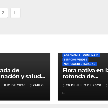
inación
2
adas
AGRONOMÍA
COMUNA 15
ESPACIOS VERDES
NOTICIAS DESTACADAS
nada de
Flora nativa en l
nación y salud
rotonda de
l para chicos
Agronomía
E JULIO DE 2026
PABLO
29 DE JULIO DE 2026
L.