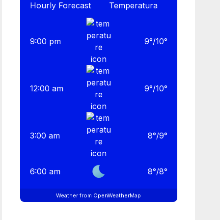
Hourly Forecast
9:00 pm
9
°
/
10
°
12:00 am
9
°
/
10
°
3:00 am
8
°
/
9
°
6:00 am
8
°
/
8
°
Weather from OpenWeatherMap