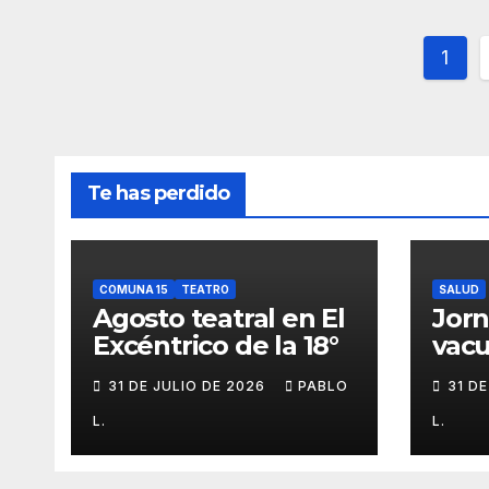
Pag
1
de
entr
Te has perdido
COMUNA 15
TEATRO
SALUD
Agosto teatral en El
Jor
Excéntrico de la 18°
vacu
buca
31 DE JULIO DE 2026
PABLO
31 D
L.
L.