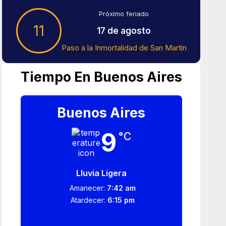
Próximo feriado
11
17 de agosto
Paso a la Inmortalidad de San Martín
Tiempo En Buenos Aires
Buenos Aires
9
°C
Lluvia Ligera
Amanecer:
7:42 am
Atardecer:
6:15 pm